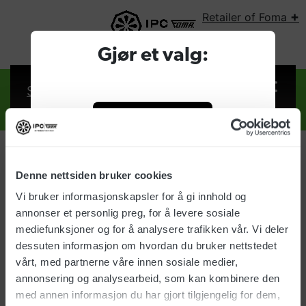
+
Retailer of Foma
SELECT COUNTRY:
Gjør et valg:
Sign in
Retailer of Foma
Company
Denne nettsiden bruker cookies
Sign in
Vi bruker informasjonskapsler for å gi innhold og
Consumer
annonser et personlig preg, for å levere sosiale
Username:
mediefunksjoner og for å analysere trafikken vår. Vi deler
dessuten informasjon om hvordan du bruker nettstedet
vårt, med partnerne våre innen sosiale medier,
Password:
annonsering og analysearbeid, som kan kombinere den
med annen informasjon du har gjort tilgjengelig for dem,