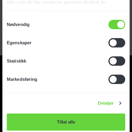
eller som de har samlet inn gjennom din bruk av
tjenestene deres.
Sign in
Samtykkevalg
Nødvendig
Forgot your password?
Register user account
Egenskaper
Statistikk
Markedsføring
Contact
Detaljer
About Foma Norge
Tillat alle