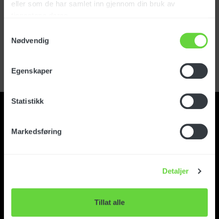
eller som de har samlet inn gjennom din bruk av
tjenestene deres.
Sign in
Samtykkevalg
Nødvendig
Forgot your password?
Register user account
Egenskaper
Statistikk
Markedsføring
Contact
Detaljer
About Foma Norge
Tillat alle