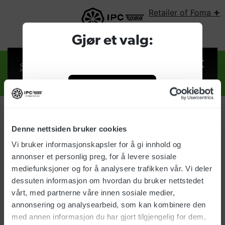
+
Retailer of Foma
SELECT COUNTRY:
Gjør et valg:
Sign in
Retailer of Foma
Company
Denne nettsiden bruker cookies
Sign in
Vi bruker informasjonskapsler for å gi innhold og
Consumer
annonser et personlig preg, for å levere sosiale
Username:
mediefunksjoner og for å analysere trafikken vår. Vi deler
dessuten informasjon om hvordan du bruker nettstedet
vårt, med partnerne våre innen sosiale medier,
Password:
annonsering og analysearbeid, som kan kombinere den
med annen informasjon du har gjort tilgjengelig for dem,