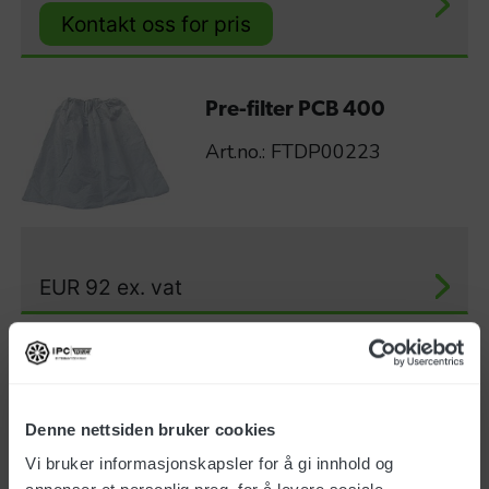
Kontakt oss for pris
Pre-filter PCB 400
Art.no.: FTDP00223
EUR
92
ex. vat
Pre-filter PCB 850
Art.no.: FTDP40014
Denne nettsiden bruker cookies
Vi bruker informasjonskapsler for å gi innhold og