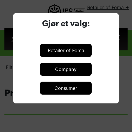
+
Retailer of Foma
SELECT COUNTRY:
Gjør et valg:
Sign in
Retailer of Foma
Filters
Pre-filters
Company
Consumer
Pre-filters