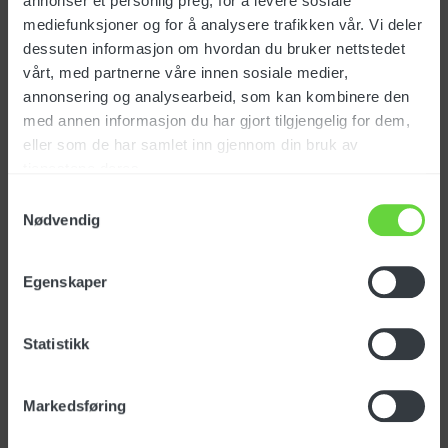
annonser et personlig preg, for å levere sosiale
mediefunksjoner og for å analysere trafikken vår. Vi deler
EUR
94
ex. vat
dessuten informasjon om hvordan du bruker nettstedet
vårt, med partnerne våre innen sosiale medier,
annonsering og analysearbeid, som kan kombinere den
med annen informasjon du har gjort tilgjengelig for dem,
Fine filter 300
eller som de har samlet inn gjennom din bruk av
Art.no.: FTDP41885
tjenestene deres.
Samtykkevalg
Nødvendig
EUR
16
ex. vat
Egenskaper
Statistikk
Fine filter 400
Art.no.: FTDP72237
Markedsføring