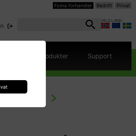
Foma forhandler
Bedrift
Privat
VELG LAND:
nn
panjer
Produkter
Support
ivat
C - Damprensere