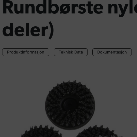
Rundbørste ny
deler)
Produktinformasjon
Teknisk Data
Dokumentasjon