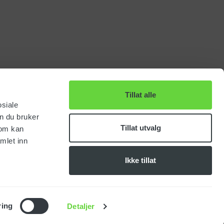
Tillat alle
osiale
n du bruker
Tillat utvalg
som kan
mlet inn
Ikke tillat
ring
Detaljer