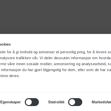
ookies
er for å gi innhold og annonser et personlig preg, for å levere s
nalysere trafikken vår. Vi deler dessuten informasjon om hvorda
nerne våre innen sosiale medier, annonsering og analysearbeid, 
formasjon du har gjort tilgjengelig for dem, eller som de har sa
stene deres.
kt
Om Foma
Personvern
Egenskaper
Statistikk
Markedsfø