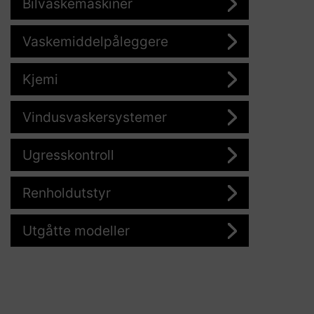
Bilvaskemaskiner
Vaskemiddelpåleggere
Kjemi
Vindusvaskersystemer
Ugresskontroll
Renholdutstyr
Utgåtte modeller