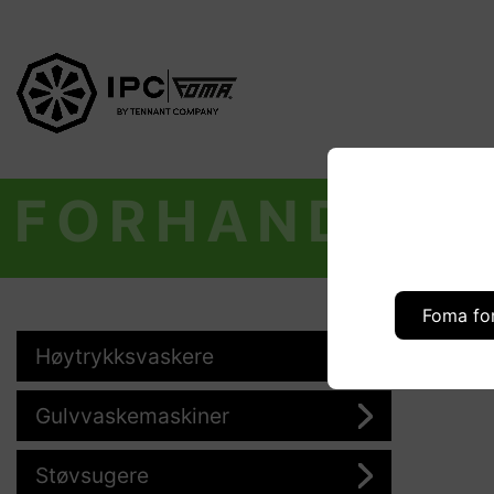
FORHANDLER
Foma fo
Høytrykksvaskere
Gulvvaskemaskiner
Støvsugere