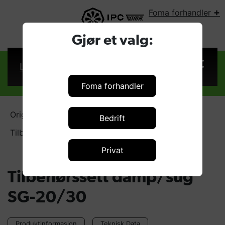
+
Foma forhandler
VELG LAND:
Gjør et valg:
Logg inn
Foma forhandler
Original IPC - Damprensere
Bedrift
Tilbehørssett damp/sug SG-20/30
Privat
Tilbehørssett damp/sug
SG-20/30
Produktinformasjon
Teknisk Data