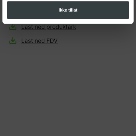
Ikke tillat
Last ned produktark
Last ned FDV