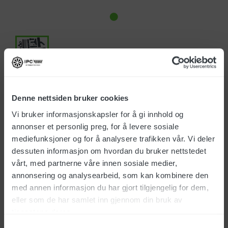
Art.nr.: KTRI46482
Denne nettsiden bruker cookies
NOK 7 146,00
Vi bruker informasjonskapsler for å gi innhold og
annonser et personlig preg, for å levere sosiale
Alle priser eks. mva
mediefunksjoner og for å analysere trafikken vår. Vi deler
Ikke på lager
dessuten informasjon om hvordan du bruker nettstedet
vårt, med partnerne våre innen sosiale medier,
Ta kontakt for mer informasjon
annonsering og analysearbeid, som kan kombinere den
med annen informasjon du har gjort tilgjengelig for dem,
eller som de har samlet inn gjennom din bruk av
tjenestene deres.
Samtykkevalg