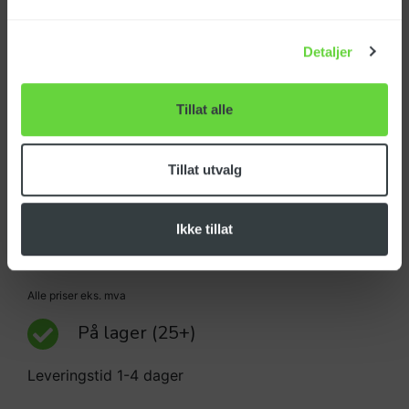
HØYTRYKKSLANGE
HØYTRYKKSLANGE
Detaljer
3/8" 20M SVART
3/8" 4M BLÅ SS
Tillat alle
HØYTRYKKSLANGE
Tillat utvalg
3/8" 40M BLÅ SS
KAMPANJE
Ikke tillat
NOK 3 070,00
Alle priser eks. mva
På lager
(25+)
Leveringstid 1-4 dager