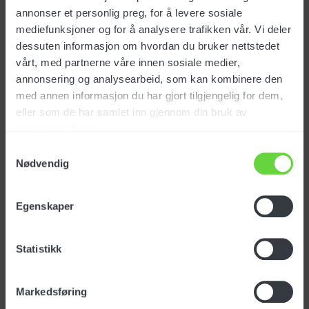
annonser et personlig preg, for å levere sosiale
mediefunksjoner og for å analysere trafikken vår. Vi deler
dessuten informasjon om hvordan du bruker nettstedet
HØYTRYKKSLANGE
HØYTRYKKSLANGE
vårt, med partnerne våre innen sosiale medier,
3/8" 25M BLÅ
3/8" 30M BLÅ
annonsering og analysearbeid, som kan kombinere den
med annen informasjon du har gjort tilgjengelig for dem,
eller som de har samlet inn gjennom din bruk av
tjenestene deres.
HØYTRYKKSLANGE
HØYTRYKKSLANGE
Samtykkevalg
3/8" 50M BLÅ
3/8" 10M SVART
Nødvendig
Egenskaper
HØYTRYKKSLANGE
HØYTRYKKSLANGE
Statistikk
3/8" 15M SVART
3/8" 18M SVART
Markedsføring