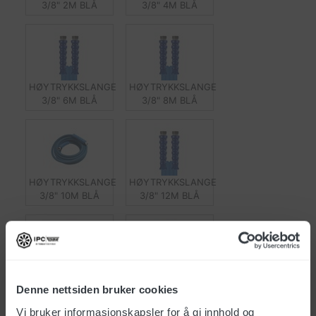
3/8" 2M BLÅ
3/8" 4M BLÅ
HØYTRYKKSLANGE
HØYTRYKKSLANGE
3/8" 6M BLÅ
3/8" 8M BLÅ
HØYTRYKKSLANGE
HØYTRYKKSLANGE
3/8" 10M BLÅ
3/8" 12M BLÅ
HØYTRYKKSLANGE
HØYTRYKKSLANGE
Denne nettsiden bruker cookies
3/8" 15M BLÅ
3/8" 20M BLÅ
Vi bruker informasjonskapsler for å gi innhold og