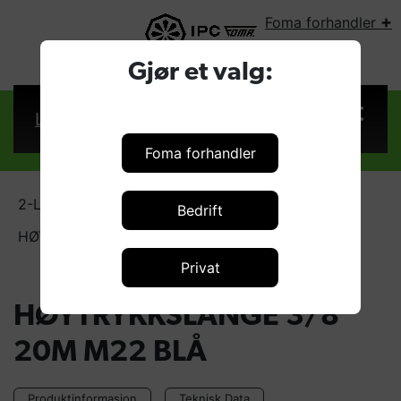
+
Foma forhandler
VELG LAND:
Gjør et valg:
Logg inn
Foma forhandler
2-Lags
Bedrift
HØYTRYKKSLANGE 3/8" 20M M22 BLÅ
Privat
HØYTRYKKSLANGE 3/8"
20M M22 BLÅ
Produktinformasjon
Teknisk Data