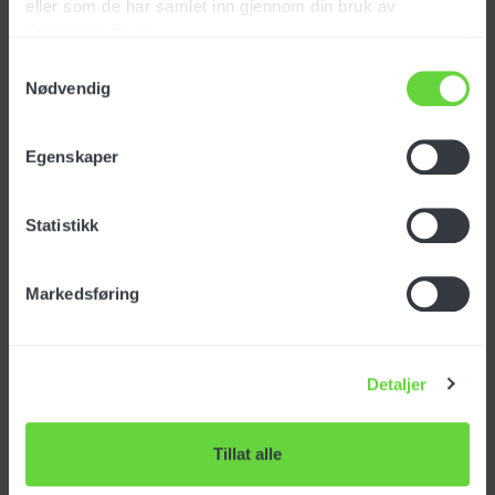
eller som de har samlet inn gjennom din bruk av
tjenestene deres.
Produktinfo.
Samtykkevalg
Nødvendig
Fugemunnstykke i plast for støvsuging på trange
Egenskaper
steder, f.eks. mellom bilseter.
Statistikk
Markedsføring
Spesifikasjoner
Detaljer
Varenummer: SPPV00156
EAN-nr: 7050480001564
Tillat alle
Opprinnelsesland:
ITALIA