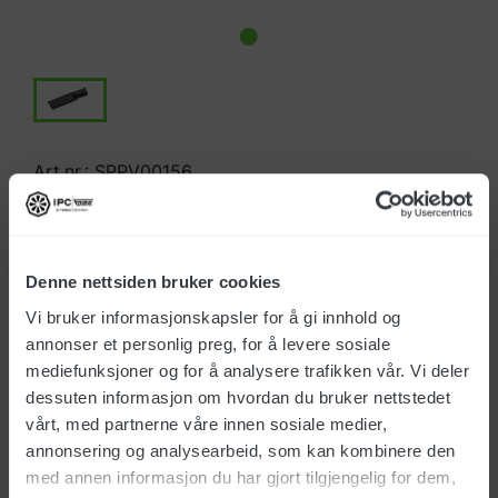
Art.nr.: SPPV00156
NOK 112,00
Denne nettsiden bruker cookies
Alle priser eks. mva
Vi bruker informasjonskapsler for å gi innhold og
På lager
(25+)
annonser et personlig preg, for å levere sosiale
mediefunksjoner og for å analysere trafikken vår. Vi deler
Leveringstid 1-4 dager
dessuten informasjon om hvordan du bruker nettstedet
vårt, med partnerne våre innen sosiale medier,
annonsering og analysearbeid, som kan kombinere den
med annen informasjon du har gjort tilgjengelig for dem,