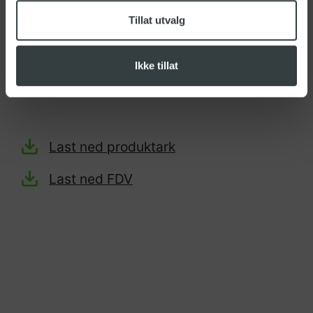
Tolltariff:
96035000
Tillat utvalg
Materiale: Plast
Diameter (Ø): 38mm
Ikke tillat
Type: Rett
Last ned produktark
Last ned FDV