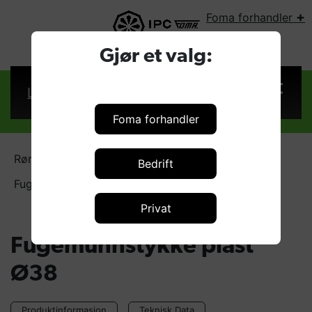
+
Foma forhandler
VELG LAND:
Gjør et valg:
Logg inn
Foma forhandler
Rør og munnstykker Ø38/40
Bedrift
Fugemunnstykke plast Ø38
Privat
Fugemunnstykke plast
Ø38
Produktinformasjon
Teknisk Data