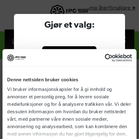
+
Foma återförsäljare
VÄLJ LAND:
Gjør et valg:
Logga in
Foma
återförsäljare
Denne nettsiden bruker cookies
Företag
Logga in
Vi bruker informasjonskapsler for å gi innhold og
annonser et personlig preg, for å levere sosiale
E-post:
Privat
mediefunksjoner og for å analysere trafikken vår. Vi deler
dessuten informasjon om hvordan du bruker nettstedet
vårt, med partnerne våre innen sosiale medier,
Lösenord:
annonsering og analysearbeid, som kan kombinere den
med annen informasjon du har gjort tilgjengelig for dem,