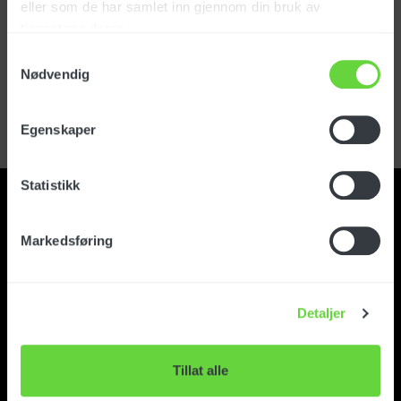
eller som de har samlet inn gjennom din bruk av
tjenestene deres.
Logga in
Samtykkevalg
Nødvendig
Har du glömt ditt lösenord?
Registrera kundkonto
Egenskaper
Statistikk
Markedsføring
Kontakt
Detaljer
Om Foma
Tillat alle