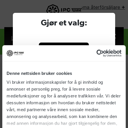
+
Foma återförsäljare
VÄLJ LAND:
Gjør et valg:
Logga in
Foma
återförsäljare
Denne nettsiden bruker cookies
Företag
Logga in
Vi bruker informasjonskapsler for å gi innhold og
annonser et personlig preg, for å levere sosiale
E-post:
Privat
mediefunksjoner og for å analysere trafikken vår. Vi deler
dessuten informasjon om hvordan du bruker nettstedet
vårt, med partnerne våre innen sosiale medier,
Lösenord:
annonsering og analysearbeid, som kan kombinere den
med annen informasjon du har gjort tilgjengelig for dem,