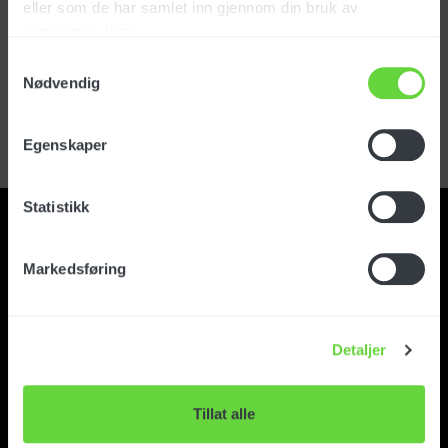
eller som de har samlet inn gjennom din bruk av
tjenestene deres.
Logga in
Samtykkevalg
Nødvendig
Har du glömt ditt lösenord?
Registrera kundkonto
Egenskaper
Statistikk
Markedsføring
Kontakt
Detaljer
Om Foma
Tillat alle