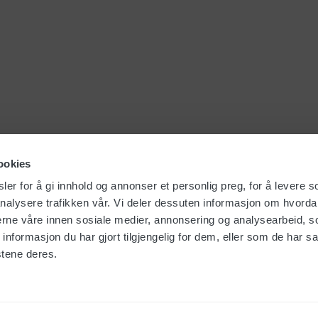
ookies
er for å gi innhold og annonser et personlig preg, for å levere s
nalysere trafikken vår. Vi deler dessuten informasjon om hvorda
nerne våre innen sosiale medier, annonsering og analysearbeid, 
formasjon du har gjort tilgjengelig for dem, eller som de har sa
stene deres.
Om Foma
Integritetspolicy