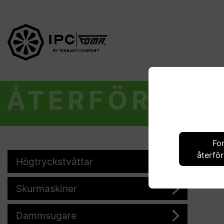
ÅTERFÖRSÄL
Fo
återför
Högtryckstvättar
Skurmaskiner
Dammsugare