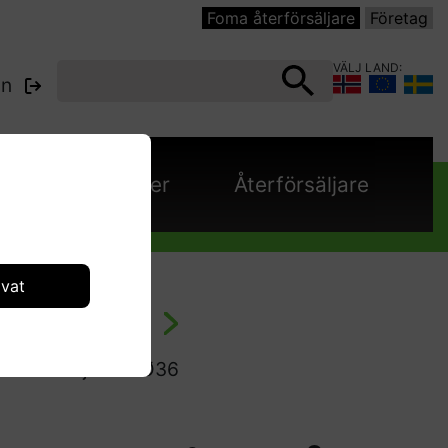
Foma återförsäljare
Företag
VÄLJ LAND:
in
e
Kataloger
Återförsäljare
ivat
r - dammsugare
cke För Djurhår Ø36