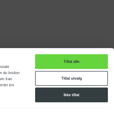
Tillat alle
osiale
n du bruker
Tillat utvalg
som kan
mlet inn
Ikke tillat