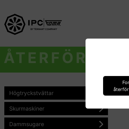
ÅTERFÖRSÄL
Fo
återför
Högtryckstvättar
Skurmaskiner
Dammsugare