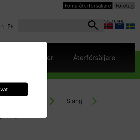
Foma återförsäljare
Företag
VÄLJ LAND:
in
e
Kataloger
Återförsäljare
ivat
 - låg/högtryck
Slang
gs