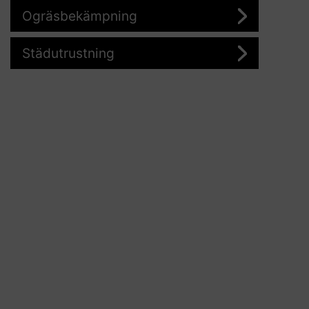
Ogräsbekämpning
Städutrustning