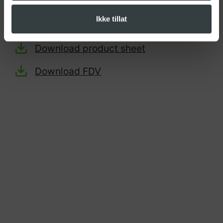
Tolltariff:
85444290
Ikke tillat
Download product sheet
Download FDV