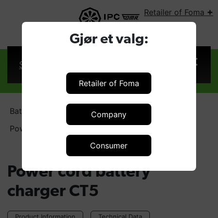
+
Retailer of Foma
SELECT COUNTRY:
Gjør et valg:
Sign in
Retailer of Foma
Battery chargers
Company
Power cord battery charger CT5
Consumer
Power cord battery
charger CT5
Product Information
Technical Data