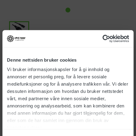
Art.no.: MECB02130
Denne nettsiden bruker cookies
EUR 17,00
Vi bruker informasjonskapsler for å gi innhold og
annonser et personlig preg, for å levere sosiale
All prices ex. vat
mediefunksjoner og for å analysere trafikken vår. Vi deler
In stock
(7.00)
dessuten informasjon om hvordan du bruker nettstedet
vårt, med partnerne våre innen sosiale medier,
Delivery time 1-4 days
annonsering og analysearbeid, som kan kombinere den
med annen informasjon du har gjort tilgjengelig for dem,
eller som de har samlet inn gjennom din bruk av
tjenestene deres.