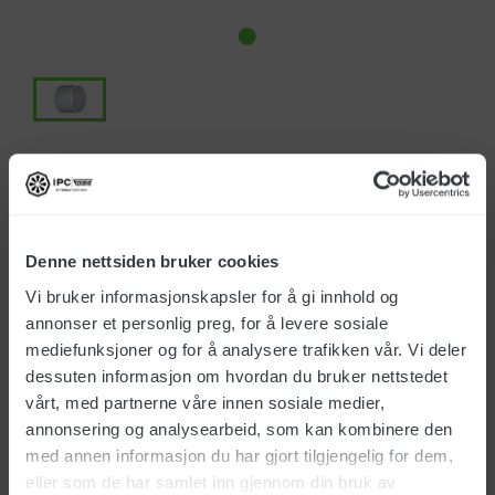
Art.no.: 175095
EUR 15,00
Denne nettsiden bruker cookies
All prices ex. vat
Vi bruker informasjonskapsler for å gi innhold og
annonser et personlig preg, for å levere sosiale
In stock
(25+)
mediefunksjoner og for å analysere trafikken vår. Vi deler
dessuten informasjon om hvordan du bruker nettstedet
Delivery time 1-4 days
vårt, med partnerne våre innen sosiale medier,
annonsering og analysearbeid, som kan kombinere den
med annen informasjon du har gjort tilgjengelig for dem,
eller som de har samlet inn gjennom din bruk av