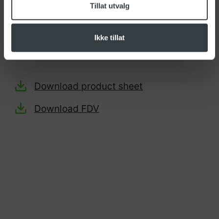
Tillat utvalg
EAN-nr: 7050481750959
Opprinnelsesland:
Ikke tillat
Tolltariff:
Download product sheet
Download FDV