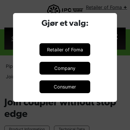
+
Retailer of Foma
SELECT COUNTRY:
Gjør et valg:
Sign in
Retailer of Foma
Pipe & fittings - plastic
Company
Join coupler without stop edge
Consumer
Join coupler without stop
edge
Product Information
Technical Data