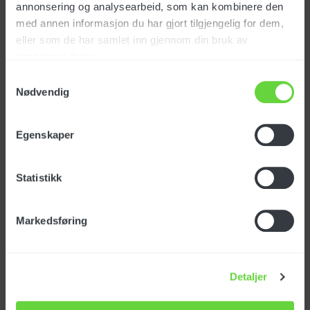
annonsering og analysearbeid, som kan kombinere den
med annen informasjon du har gjort tilgjengelig for dem,
EUR
24 817
ex. vat
eller som de har samlet inn gjennom din bruk av
tjenestene deres.
Samtykkevalg
Nødvendig
Egenskaper
Statistikk
Markedsføring
Accessories Gasboy
Detaljer