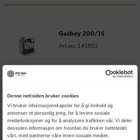
Gasboy 200/15
Art.no.: 141002
EUR
23 576
ex. vat
Denne nettsiden bruker cookies
Vi bruker informasjonskapsler for å gi innhold og
Gasboy 150/21
annonser et personlig preg, for å levere sosiale
Art.no.: 141001
mediefunksjoner og for å analysere trafikken vår. Vi deler
dessuten informasjon om hvordan du bruker nettstedet
vårt, med partnerne våre innen sosiale medier,