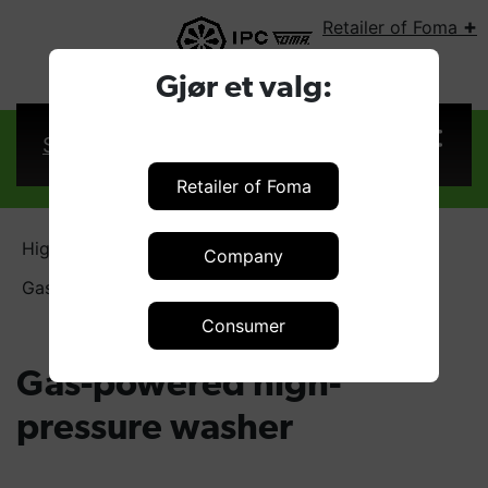
+
Retailer of Foma
SELECT COUNTRY:
Gjør et valg:
Sign in
Retailer of Foma
High pressure washers
Company
Gas-powered high-pressure washer
Consumer
Gas-powered high-
pressure washer