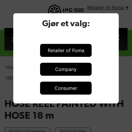
+
Retailer of Foma
SELECT COUNTRY:
Gjør et valg:
Sign in
Retailer of Foma
Hose reels - Low-pressure
Company
HOSE REEL PAINTED WITH HOSE 18 m
Consumer
HOSE REEL PAINTED WITH
HOSE 18 m
Product Information
Technical Data