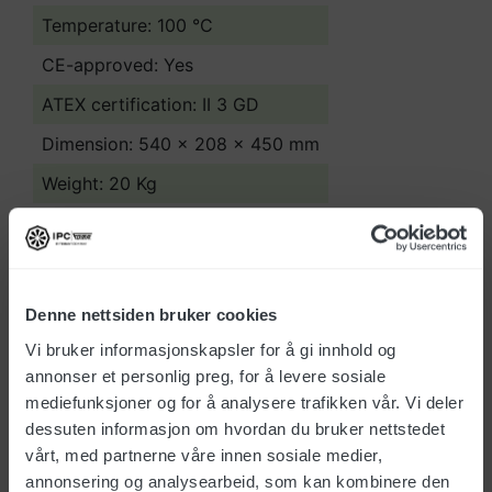
Temperature: 100 °C
CE-approved: Yes
ATEX certification: II 3 GD
Dimension: 540 x 208 x 450 mm
Weight: 20 Kg
Download product sheet
Denne nettsiden bruker cookies
Download FDV
Vi bruker informasjonskapsler for å gi innhold og
annonser et personlig preg, for å levere sosiale
Deletegning - 230301.pdf
mediefunksjoner og for å analysere trafikken vår. Vi deler
dessuten informasjon om hvordan du bruker nettstedet
vårt, med partnerne våre innen sosiale medier,
annonsering og analysearbeid, som kan kombinere den