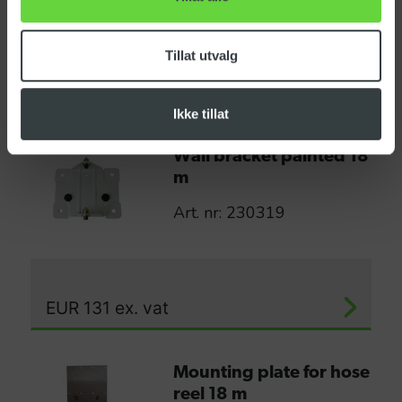
Tillat utvalg
EUR
437
ex. vat
Ikke tillat
Wall bracket painted 18
m
Art. nr: 230319
EUR
131
ex. vat
Mounting plate for hose
reel 18 m