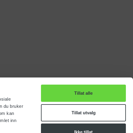
Tillat alle
osiale
n du bruker
Tillat utvalg
som kan
mlet inn
Ikke tillat