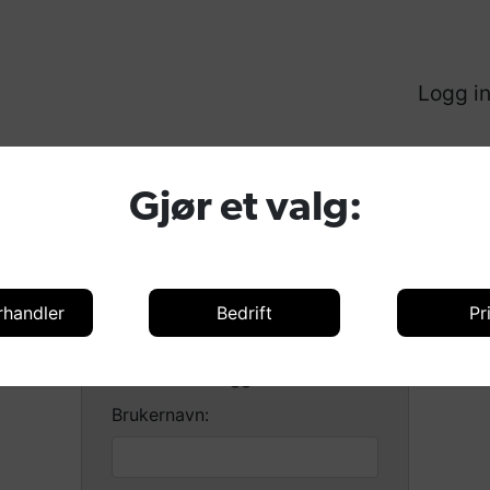
Logg i
Forhandlere
Kam
Gjør et valg:
rhandler
Bedrift
Pr
Logg inn
Brukernavn: