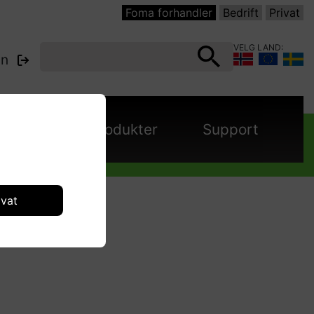
Foma forhandler
Bedrift
Privat
VELG LAND:
nn
panjer
Produkter
Support
ivat