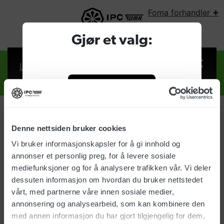
+
Foma forhandler
VELG LAND:
Gjør et valg:
Logg inn
Foma forhandler
Bedrift
Denne nettsiden bruker cookies
Logg inn
Vi bruker informasjonskapsler for å gi innhold og
Privat
annonser et personlig preg, for å levere sosiale
Brukernavn:
mediefunksjoner og for å analysere trafikken vår. Vi deler
dessuten informasjon om hvordan du bruker nettstedet
vårt, med partnerne våre innen sosiale medier,
Passord:
annonsering og analysearbeid, som kan kombinere den
med annen informasjon du har gjort tilgjengelig for dem,