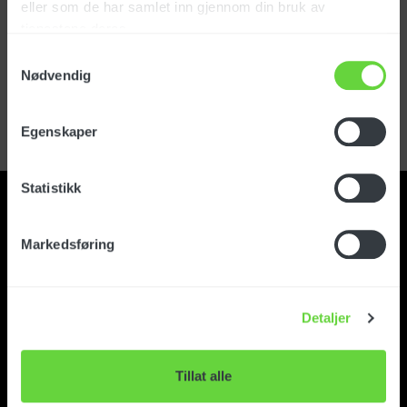
eller som de har samlet inn gjennom din bruk av
tjenestene deres.
Logg inn
Samtykkevalg
Nødvendig
Glemt passord?
Registrer kundekonto
Egenskaper
Statistikk
Markedsføring
Kontakt
Detaljer
Om Foma
Tillat alle