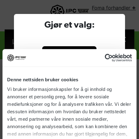
+
Foma forhandler
VELG LAND:
Gjør et valg:
Logg inn
Foma forhandler
Bedrift
Denne nettsiden bruker cookies
Logg inn
Vi bruker informasjonskapsler for å gi innhold og
Privat
annonser et personlig preg, for å levere sosiale
Brukernavn:
mediefunksjoner og for å analysere trafikken vår. Vi deler
dessuten informasjon om hvordan du bruker nettstedet
vårt, med partnerne våre innen sosiale medier,
Passord:
annonsering og analysearbeid, som kan kombinere den
med annen informasjon du har gjort tilgjengelig for dem,