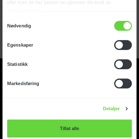
eller som de har samlet inn gjennom din bruk av
tjenestene deres.
Logg inn
Samtykkevalg
Nødvendig
Glemt passord?
Registrer kundekonto
Egenskaper
Statistikk
Markedsføring
Kontakt
Detaljer
Om Foma
Tillat alle