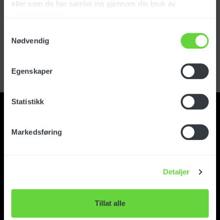
eller som de har samlet inn gjennom din bruk av
tjenestene deres.
Logg inn
Samtykkevalg
Nødvendig
Glemt passord?
Registrer kundekonto
Egenskaper
Statistikk
Markedsføring
Kontakt
Detaljer
Om Foma
Tillat alle