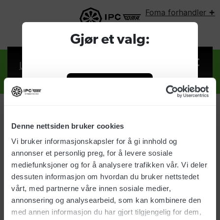
+
Foma forhandler
VELG LAND:
Gjør et valg:
Logg inn
Foma forhandler
Bedrift
Denne nettsiden bruker cookies
Logg inn
Vi bruker informasjonskapsler for å gi innhold og
Privat
annonser et personlig preg, for å levere sosiale
Brukernavn:
mediefunksjoner og for å analysere trafikken vår. Vi deler
dessuten informasjon om hvordan du bruker nettstedet
vårt, med partnerne våre innen sosiale medier,
Passord:
annonsering og analysearbeid, som kan kombinere den
med annen informasjon du har gjort tilgjengelig for dem,