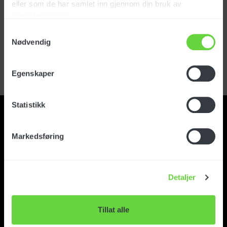
eller som de har samlet inn gjennom din bruk av
tjenestene deres.
Logg inn
Samtykkevalg
Nødvendig
Glemt passord?
Registrer kundekonto
Egenskaper
Statistikk
Markedsføring
Kontakt
Detaljer
Om Foma
Tillat alle