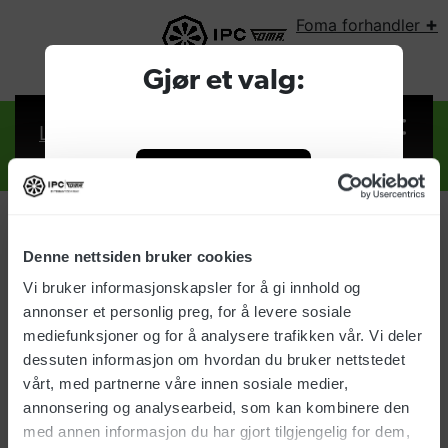
+
Foma forhandler
VELG LAND:
Gjør et valg:
Logg inn
Foma forhandler
Bedrift
Denne nettsiden bruker cookies
Logg inn
Vi bruker informasjonskapsler for å gi innhold og
Privat
annonser et personlig preg, for å levere sosiale
Brukernavn:
mediefunksjoner og for å analysere trafikken vår. Vi deler
dessuten informasjon om hvordan du bruker nettstedet
vårt, med partnerne våre innen sosiale medier,
Passord:
annonsering og analysearbeid, som kan kombinere den
med annen informasjon du har gjort tilgjengelig for dem,