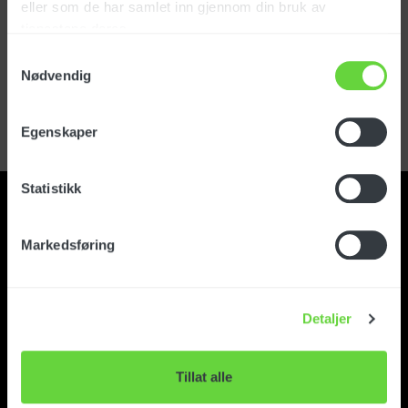
eller som de har samlet inn gjennom din bruk av
tjenestene deres.
Logg inn
Samtykkevalg
Nødvendig
Glemt passord?
Registrer kundekonto
Egenskaper
Statistikk
Markedsføring
Kontakt
Detaljer
Om Foma
Tillat alle