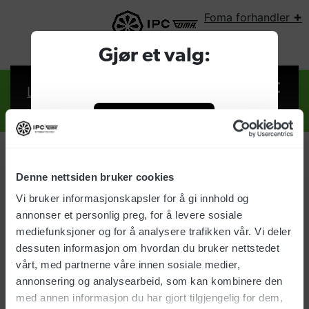
+
Foma forhandler
VELG LAND:
Gjør et valg:
Logg inn
Foma forhandler
Bedrift
Denne nettsiden bruker cookies
Logg inn
Vi bruker informasjonskapsler for å gi innhold og
Privat
annonser et personlig preg, for å levere sosiale
Brukernavn:
mediefunksjoner og for å analysere trafikken vår. Vi deler
dessuten informasjon om hvordan du bruker nettstedet
vårt, med partnerne våre innen sosiale medier,
Passord:
annonsering og analysearbeid, som kan kombinere den
med annen informasjon du har gjort tilgjengelig for dem,