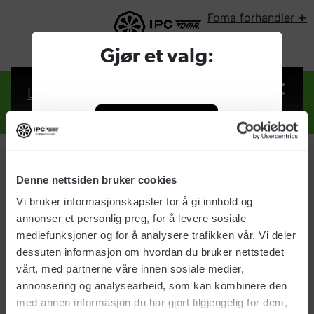
+
Foma forhandler
VELG LAND:
Gjør et valg:
Logg inn
Foma forhandler
Bedrift
Denne nettsiden bruker cookies
Logg inn
Vi bruker informasjonskapsler for å gi innhold og
Privat
annonser et personlig preg, for å levere sosiale
Brukernavn:
mediefunksjoner og for å analysere trafikken vår. Vi deler
dessuten informasjon om hvordan du bruker nettstedet
vårt, med partnerne våre innen sosiale medier,
Passord:
annonsering og analysearbeid, som kan kombinere den
med annen informasjon du har gjort tilgjengelig for dem,