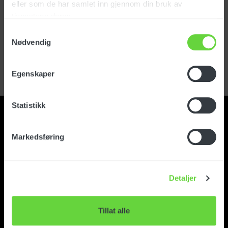
eller som de har samlet inn gjennom din bruk av
tjenestene deres.
Logg inn
Samtykkevalg
Nødvendig
Glemt passord?
Registrer kundekonto
Egenskaper
Statistikk
Markedsføring
Kontakt
Detaljer
Om Foma
Tillat alle