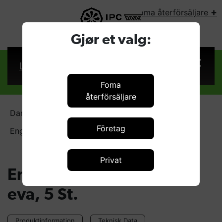
+
Foma återförsäljare
VÄLJ LAND:
Gjør et valg:
Logga in
Foma
återförsäljare
Dammsugarpåsar
Företag
Engångspåse Mikrofiber eva, 5 St.
Privat
Engångspåse Mikrofiber
eva, 5 St.
Produktinformation
Teknisk Data