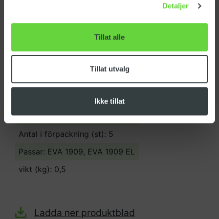
Detaljer
Artikelnummer: 199029
NOBB-nr: 50522265
Tillat alle
EAN-nr: 7050481990294
Opprinnelsesland:
ITALIA
Tillat utvalg
Tolltariff:
86053290
Material: Mikrofiber
Ikke tillat
Typ: 2- lager
Antal i förpackning (st): 5
Passar: EVA 1909, EVA 1909 EL
vikt (kg): 0,5
Ladda ner produktblad