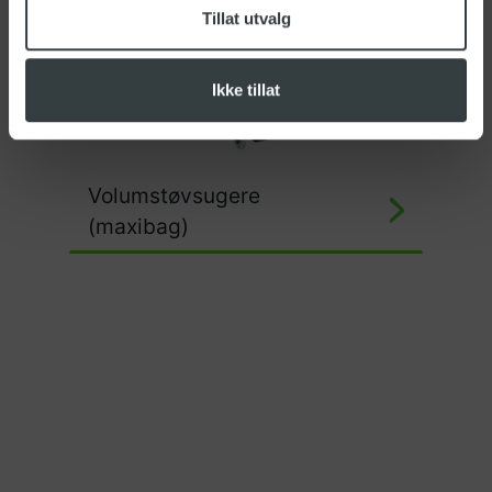
Tillat utvalg
Ikke tillat
Volumstøvsugere
(maxibag)