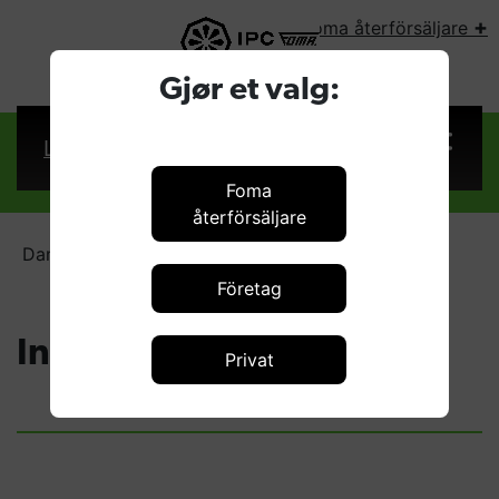
+
Foma återförsäljare
VÄLJ LAND:
Gjør et valg:
Logga in
Foma
återförsäljare
Dammsugare
Industridammsugare
Företag
Industridammsugare
Privat