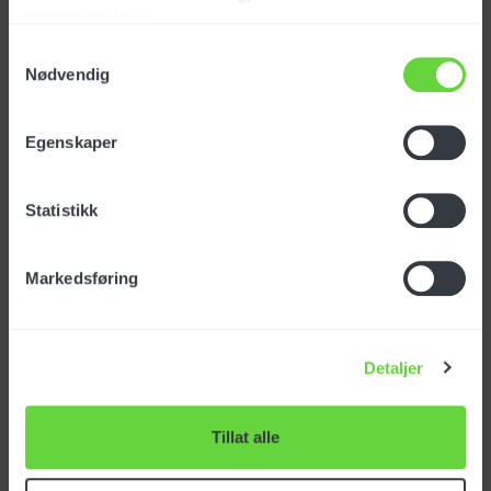
tjenestene deres.
Samtykkevalg
Nødvendig
Egenskaper
Statistikk
Markedsføring
Atex
Detaljer
Tillat alle