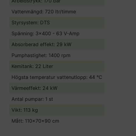
Arbeidstrykk: 170 bar
industri, bilindustri, stat och kommun,
lantbruk och alla andra "gröna" näringar.
Vattenmängd: 720 ltr/timme
Styrsystem: DTS
Kan levereras med slangupprullare art.nr.
KTRI40341
Spänning: 3x400 - 63 V-Amp
Absorberad effekt: 29 kW
Pumphastighet: 1400 rpm
Kemitank: 22 Liter
Högsta temperatur vattenutlopp: 44 °C
Värmeeffekt: 24 kW
Antal pumpar: 1 st
Vikt: 113 kg
Mått: 110x70x90 cm