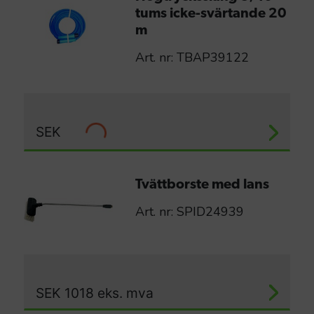
tums icke-svärtande 20
m
Art. nr: TBAP39122
SEK
Tvättborste med lans
Art. nr: SPID24939
SEK
1018
eks. mva