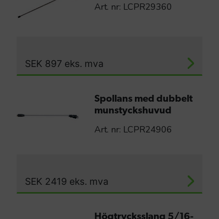
Art. nr: LCPR29360
SEK
897
eks. mva
Spollans med dubbelt
munstyckshuvud
Art. nr: LCPR24906
SEK
2419
eks. mva
Högtrycksslang 5/16-