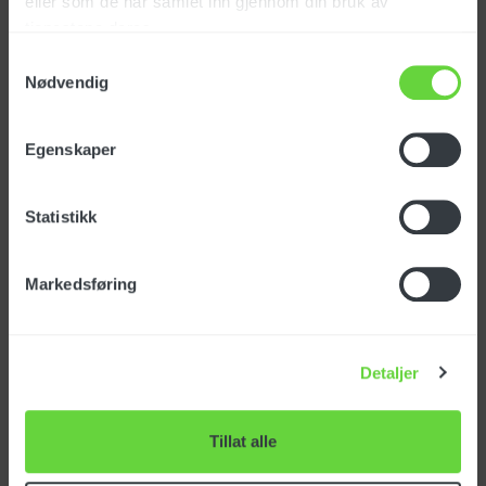
eller som de har samlet inn gjennom din bruk av
Art. nr: LCPR40087
tjenestene deres.
Samtykkevalg
Nødvendig
SEK
1788
eks. mva
Egenskaper
Statistikk
Högtrycksslang 1/4-
tums icke-svärtande 10
m
Markedsføring
Art. nr: TBAP40237
Detaljer
SEK
1870
eks. mva
Tillat alle