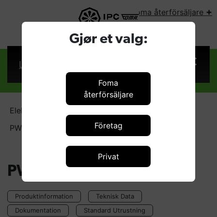
+
Foma återförsäljare
VÄLJ LAND:
Gjør et valg:
Logga in
Foma
återförsäljare
Elektriska hetvattentvätt
Företag
PW-E101 NE1712 24kW
Privat
PW-E101 NE1712 24kW
Produktinformation
Teknisk Data
Dokumentation
Standard Utrustning