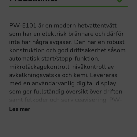
PW-E101 är en modern hetvattentvätt
som har en elektrisk brännare och därför
inte har några avgaser. Den har en robust
konstruktion och god driftsäkerhet såsom
automatisk start/stopp-funktion,
mikroläckagekontroll, nivåkontroll av
avkalkningsvätska och kemi. Levereras
med en användarvänlig digital display
som ger fullständig översikt över driften
samt felkoder och serviceavisering. PW-
E101 har en långsamtgående kolvpump
Les mer
med keramiska kolvar och en pumptopp i
mässing, vilket säkerställer maximal
effekt under lång tid.