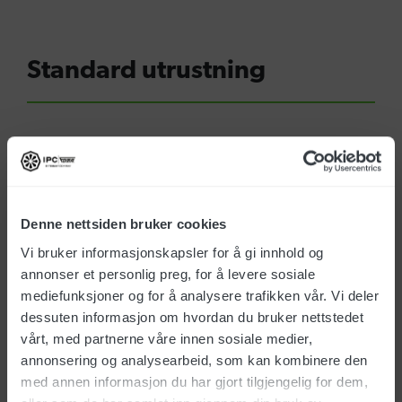
Standard utrustning
Pistol G6000
Art. nr: IPPR40025
Denne nettsiden bruker cookies
Vi bruker informasjonskapsler for å gi innhold og
annonser et personlig preg, for å levere sosiale
mediefunksjoner og for å analysere trafikken vår. Vi deler
SEK
1500
eks. mva
dessuten informasjon om hvordan du bruker nettstedet
vårt, med partnerne våre innen sosiale medier,
annonsering og analysearbeid, som kan kombinere den
Enkel spollans 700mm
med annen informasjon du har gjort tilgjengelig for dem,