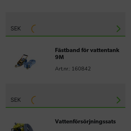
SEK
Fästband för vattentank
9M
Art.nr.: 160842
SEK
Vattenförsörjningssats