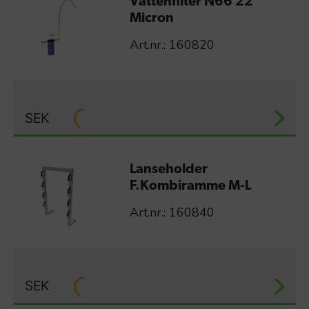
Vattenfilter N66 22
Micron
Art.nr.: 160820
SEK
Lanseholder
F.Kombiramme M-L
Art.nr.: 160840
SEK