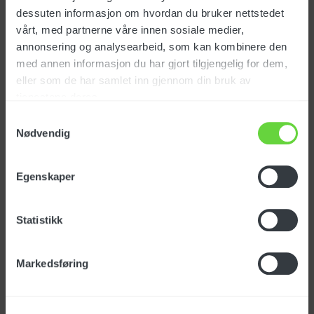
dessuten informasjon om hvordan du bruker nettstedet
vårt, med partnerne våre innen sosiale medier,
annonsering og analysearbeid, som kan kombinere den
Munstycke 160 mm + lans
med annen informasjon du har gjort tilgjengelig for dem,
Art.nr.: 160823
eller som de har samlet inn gjennom din bruk av
tjenestene deres.
Samtykkevalg
Nødvendig
SEK
Egenskaper
Munstycke 200 mm + lans
Statistikk
+ hjul
Art.nr.: 160826
Markedsføring