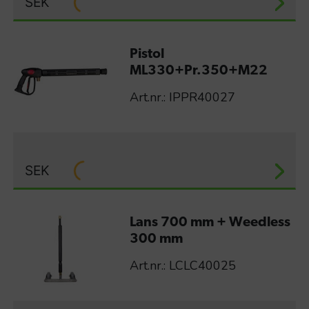
SEK
Pistol
ML330+Pr.350+M22
Art.nr.: IPPR40027
SEK
Lans 700 mm + Weedless
300 mm
Art.nr.: LCLC40025