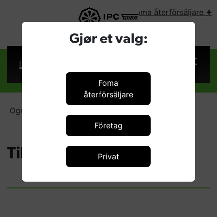
+
Foma återförsäljare
VÄLJ LAND:
Gjør et valg:
Logga in
Foma
återförsäljare
Ogräsbekämpning
Tillbehör
Företag
Tillbehör
Privat