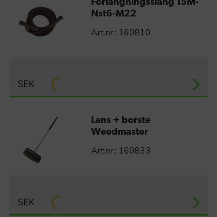
Förlängningsslang 15M-
Nst6-M22
Art.nr.: 160810
SEK
Lans + borste
Weedmaster
Art.nr.: 160833
SEK