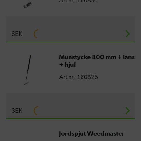
Art.nr.: 160830
SEK
Munstycke 800 mm + lans
+ hjul
Art.nr.: 160825
SEK
Jordspjut Weedmaster