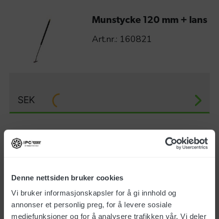
Munstycke 120 mm + lans
Art.nr.: 160821
SEK
Munstycke 120 mm + lans
+ hjul
Art.nr.: 160822
Denne nettsiden bruker cookies
Vi bruker informasjonskapsler for å gi innhold og
annonser et personlig preg, for å levere sosiale
mediefunksjoner og for å analysere trafikken vår. Vi deler
SEK