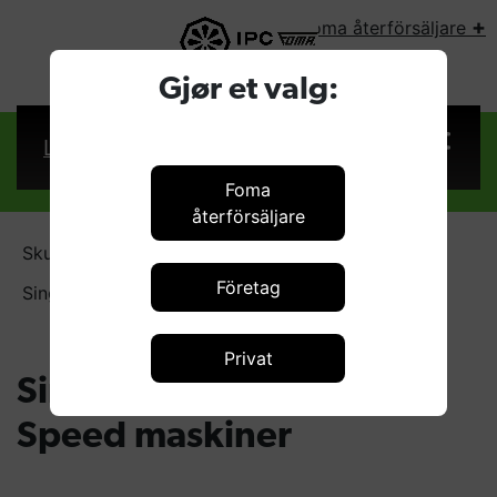
+
Foma återförsäljare
VÄLJ LAND:
Gjør et valg:
Logga in
Foma
återförsäljare
Skurmaskiner
Företag
Singelskur- och High Speed maskiner
Privat
Singelskur- och High
Speed maskiner