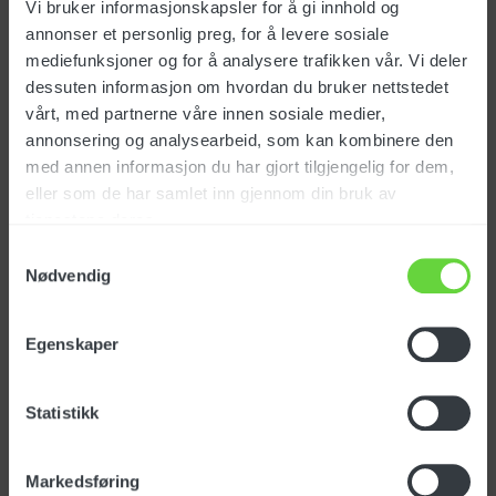
Vi bruker informasjonskapsler for å gi innhold og
annonser et personlig preg, for å levere sosiale
mediefunksjoner og for å analysere trafikken vår. Vi deler
dessuten informasjon om hvordan du bruker nettstedet
SEK
38 185
eks. mva
vårt, med partnerne våre innen sosiale medier,
annonsering og analysearbeid, som kan kombinere den
med annen informasjon du har gjort tilgjengelig for dem,
ES 430
eller som de har samlet inn gjennom din bruk av
tjenestene deres.
Art.nr.: 178030
Samtykkevalg
Nødvendig
Egenskaper
SEK
32 695
eks. mva
Statistikk
EP 430
Markedsføring
Art.nr.: 178032