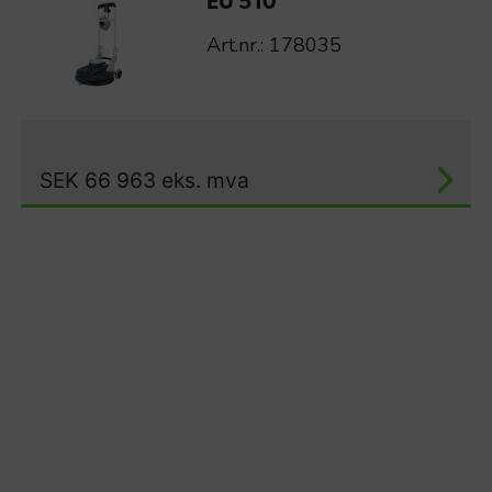
EU 510
Art.nr.: 178035
SEK
66 963
eks. mva