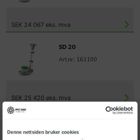
SEK
24 067
eks. mva
SD 20
Art.nr.: 161100
SEK
25 420
eks. mva
SD 1500 HS
Art.nr.: 161105
Denne nettsiden bruker cookies