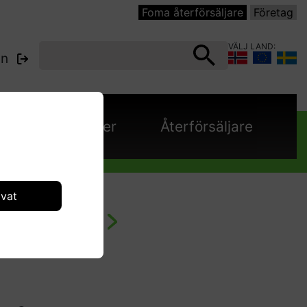
Foma återförsäljare
Företag
VÄLJ LAND:
in
e
Kataloger
Återförsäljare
ivat
IPC - Golvtvätt