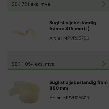
SEK
721
eks. mva
Suglist oljebeständig
främre 815 mm (1)
Art.nr.: MPVR05796
SEK
1 054
eks. mva
Suglist oljebeständig fram
880 mm
Art.nr.: MPVR05800