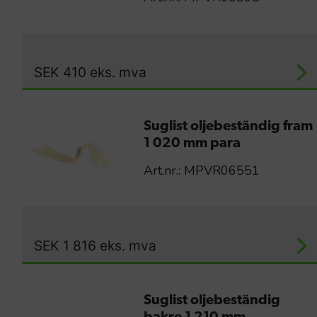
SEK
410
eks. mva
Suglist oljebeständig fram
1 020 mm para
Art.nr.: MPVR06551
SEK
1 816
eks. mva
Suglist oljebeständig