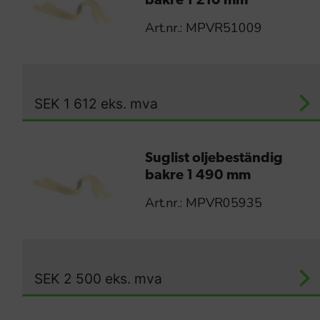
bakre 1 210 mm
Art.nr.: MPVR51009
SEK
1 612
eks. mva
Suglist oljebeständig
bakre 1 490 mm
Art.nr.: MPVR05935
SEK
2 500
eks. mva