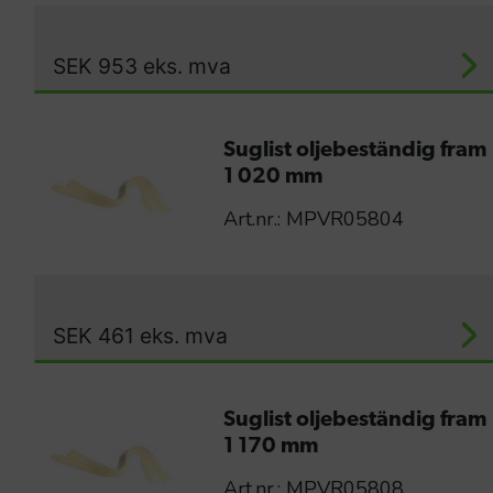
SEK
953
eks. mva
Suglist oljebeständig fram
1 020 mm
Art.nr.: MPVR05804
SEK
461
eks. mva
Suglist oljebeständig fram
1 170 mm
Art.nr.: MPVR05808