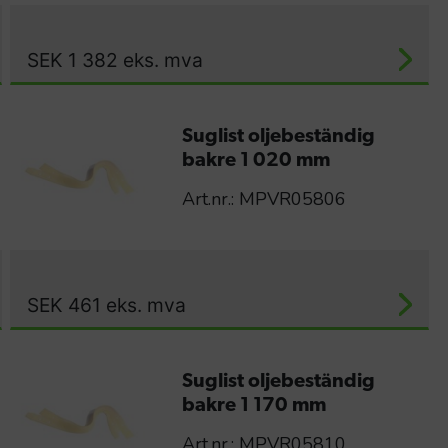
SEK
1 382
eks. mva
Suglist oljebeständig
bakre 1 020 mm
Art.nr.: MPVR05806
SEK
461
eks. mva
Suglist oljebeständig
bakre 1 170 mm
Art.nr.: MPVR05810