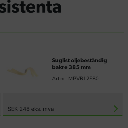
esistenta
Suglist oljebeständig
bakre 385 mm
Art.nr.: MPVR12580
SEK
248
eks. mva