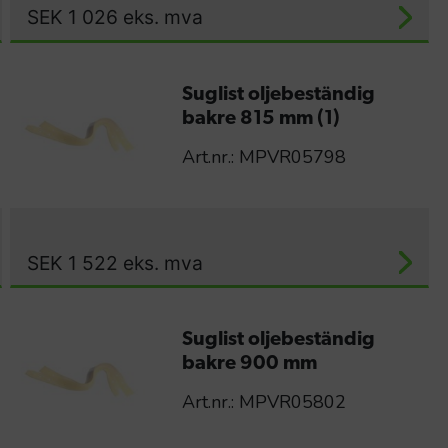
SEK
1 026
eks. mva
Suglist oljebeständig
bakre 815 mm (1)
Art.nr.: MPVR05798
SEK
1 522
eks. mva
Suglist oljebeständig
bakre 900 mm
Art.nr.: MPVR05802