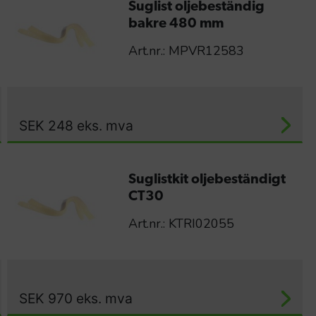
Suglist oljebeständig
bakre 480 mm
Art.nr.: MPVR12583
SEK
248
eks. mva
Suglistkit oljebeständigt
CT30
Art.nr.: KTRI02055
SEK
970
eks. mva