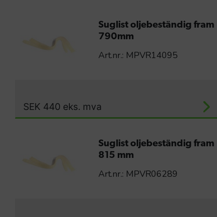
Suglist oljebeständig fram
790mm
Art.nr.: MPVR14095
SEK
440
eks. mva
Suglist oljebeständig fram
815 mm
Art.nr.: MPVR06289