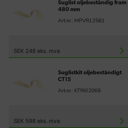
Suglist oljebeständig fram
480 mm
Art.nr.: MPVR12581
SEK
248
eks. mva
Suglistkit oljebeständigt
CT15
Art.nr.: KTRI02068
SEK
598
eks. mva