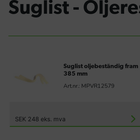
Suglist - Oljer
Suglist oljebeständig fram
385 mm
Art.nr.: MPVR12579
SEK
248
eks. mva