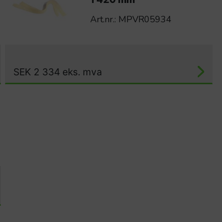
1 420 mm
Art.nr.: MPVR05934
SEK
2 334
eks. mva