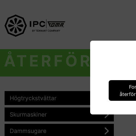
ÅTERFÖRSÄL
Fo
återför
Högtryckstvättar
Skurmaskiner
Dammsugare