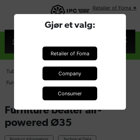
+
Retailer of Foma
SELECT COUNTRY:
Gjør et valg:
Sign in
Retailer of Foma
Tubes and tools Ø35
Company
Furniture beater air-powered Ø35
Consumer
Furniture beater air-
powered Ø35
Product Information
Technical Data