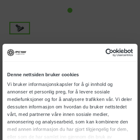
Art.no.: 147524
EUR 65,00
Denne nettsiden bruker cookies
Bestillingsvare
Vi bruker informasjonskapsler for å gi innhold og
annonser et personlig preg, for å levere sosiale
In stock
(25+)
mediefunksjoner og for å analysere trafikken vår. Vi deler
dessuten informasjon om hvordan du bruker nettstedet
Delivery time 1-4 days
vårt, med partnerne våre innen sosiale medier,
annonsering og analysearbeid, som kan kombinere den
med annen informasjon du har gjort tilgjengelig for dem,
eller som de har samlet inn gjennom din bruk av