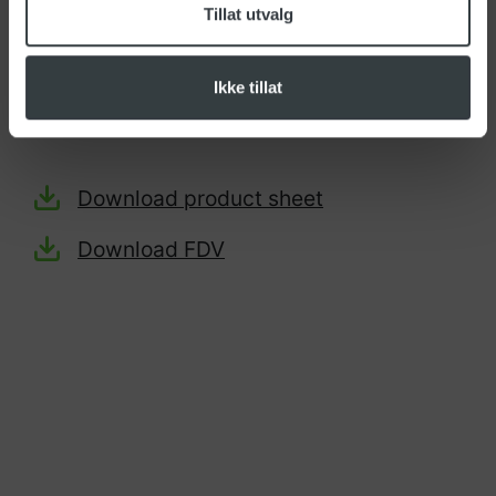
Tillat utvalg
Tolltariff:
84249000
Diameter (Ø): 35mm
Ikke tillat
Type: Skrå
Download product sheet
Download FDV