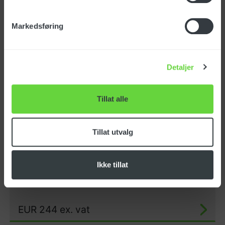
Chrome extender Ø50
Art.no.: 131849
Markedsføring
Detaljer
EUR
70
ex. vat
Tillat alle
Suction hose aluminium
Tillat utvalg
Ø50
Art.no.: LAFN49581
Ikke tillat
EUR
244
ex. vat