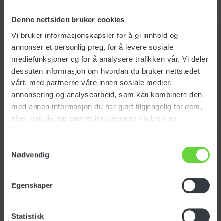
Ø50
Art.no.: 130199
Denne nettsiden bruker cookies
Vi bruker informasjonskapsler for å gi innhold og
annonser et personlig preg, for å levere sosiale
mediefunksjoner og for å analysere trafikken vår. Vi deler
dessuten informasjon om hvordan du bruker nettstedet
EUR
69
ex. vat
vårt, med partnerne våre innen sosiale medier,
annonsering og analysearbeid, som kan kombinere den
med annen informasjon du har gjort tilgjengelig for dem,
Suction hose chrome Ø50
eller som de har samlet inn gjennom din bruk av
3 parts
tjenestene deres.
Art.no.: LAFN37777
Samtykkevalg
Nødvendig
Egenskaper
EUR
161
ex. vat
Statistikk