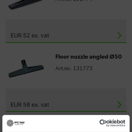
EUR
52
ex. vat
Floor nozzle angled Ø50
Art.no.: 131773
EUR
58
ex. vat
Carpet nozzle angled