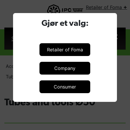
+
Retailer of Foma
SELECT COUNTRY:
Gjør et valg:
Sign in
Retailer of Foma
Accessories - vacuum cleaners
Company
Tubes and tools Ø50
Consumer
Tubes and tools Ø50