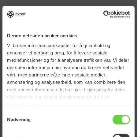
PW-H60 1915 BLACK
edition 3x230V
Art.no.: 131111
Denne nettsiden bruker cookies
Vi bruker informasjonskapsler for å gi innhold og
annonser et personlig preg, for å levere sosiale
mediefunksjoner og for å analysere trafikken vår. Vi deler
EUR
dessuten informasjon om hvordan du bruker nettstedet
vårt, med partnerne våre innen sosiale medier,
annonsering og analysearbeid, som kan kombinere den
PW-H60 1521 BLACK
med annen informasjon du har gjort tilgjengelig for dem,
edition 3x230V
eller som de har samlet inn gjennom din bruk av
Art.no.: 131114
tjenestene deres.
Samtykkevalg
Nødvendig
EUR