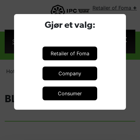
+
Retailer of Foma
SELECT COUNTRY:
Gjør et valg:
Sign in
Retailer of Foma
Hot water
BLACK edition
Company
Consumer
BLACK edition