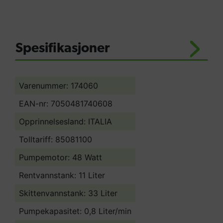
K300/12 er den perfekte maskin for
vaktmestere, rengjøringsbyråer,
bilforretninger, bilklargjøringsfirmaer
eller til privat bruk. Rensemaskinen er
Spesifikasjoner
utrustet med en kraftig to-trinns
sugeturbin med by-pass kjøling på hele
Varenummer: 174060
1400 Watt maks.
EAN-nr: 7050481740608
Opprinnelsesland:
ITALIA
Tolltariff:
85081100
Pumpemotor: 48 Watt
Rentvannstank: 11 Liter
Skittenvannstank: 33 Liter
Pumpekapasitet: 0,8 Liter/min