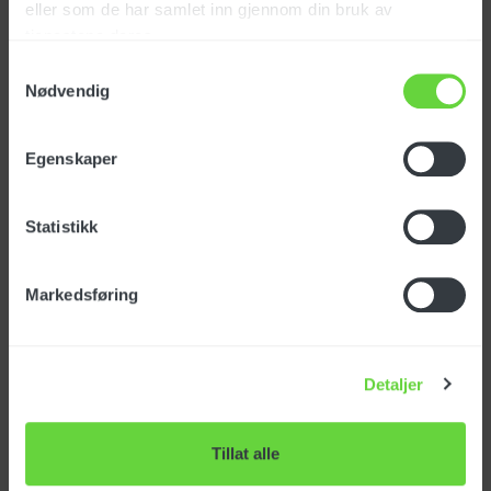
eller som de har samlet inn gjennom din bruk av
tjenestene deres.
Sugerør bøyd Ø36
m/hydro
Samtykkevalg
Nødvendig
Art. nr: LAFN72128
Egenskaper
NOK
210
eks. mva
Statistikk
Markedsføring
Rensemunnstykke -
teppe 1 dyse Ø36
Art. nr: MPVR86380
Detaljer
Tillat alle