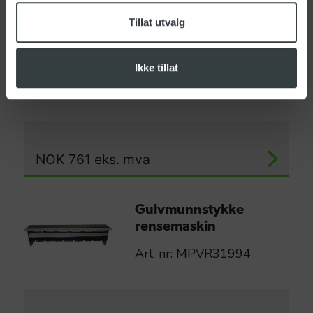
NOK
710
eks. mva
Tillat utvalg
Håndmunnstykke Ø38
Ikke tillat
Art. nr: SPPV28251
NOK
761
eks. mva
Gulvmunnstykke
rensemaskin
Art. nr: MPVR31994