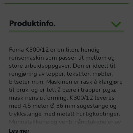
Produktinfo.
Foma K300/12 er en liten, hendig
rensemaskin som passer til mellom og
store arbeidsoppgaver. Den er ideell til
rengjøring av tepper, tekstiler, møbler,
bilseter m.m. Maskinen er rask å klargjøre
til bruk, og er lett å bære i trapper p.g.a.
maskinens utforming. K300/12 leveres
med 4,5 meter Ø 36 mm sugeslange og
trykkslange med metall hurtigkoblinger.
Munnstykkene og ventilhåndtakene er av
meget god kvalitet.
Les mer