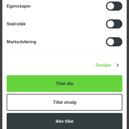
NOK
164 050
eks. mva
Egenskaper
CT160 BT75 Roller Sweep
Statistikk
Art.nr.: 176728
Markedsføring
Detaljer
NOK
245 950
eks. mva
Tillat alle
CT231 BT100 Roller
Sweep
Tillat utvalg
Art.nr.: 178158
Ikke tillat