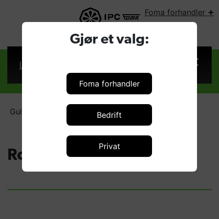
+
Foma forhandler
VELG LAND:
Gjør et valg:
Logg inn
Foma forhandler
Gulvvaskemaskiner
Roller maskiner
Bedrift
Privat
Roller maskiner