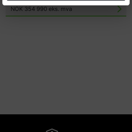
NOK
354 990
eks. mva