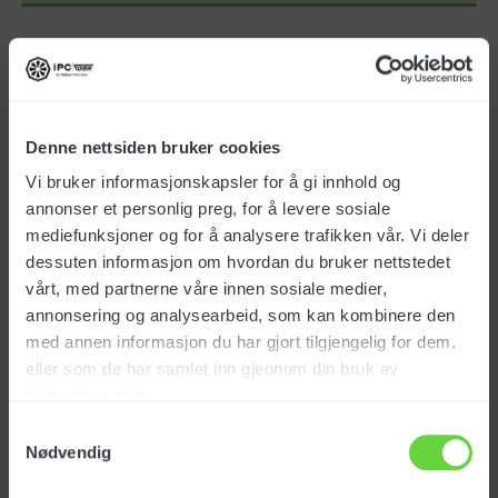
CT71 XP55R
Art.nr.: 178064
Denne nettsiden bruker cookies
Vi bruker informasjonskapsler for å gi innhold og
annonser et personlig preg, for å levere sosiale
mediefunksjoner og for å analysere trafikken vår. Vi deler
NOK
86 200
eks. mva
dessuten informasjon om hvordan du bruker nettstedet
vårt, med partnerne våre innen sosiale medier,
annonsering og analysearbeid, som kan kombinere den
CT110 BT70 Roller
med annen informasjon du har gjort tilgjengelig for dem,
Art.nr.: 178058
eller som de har samlet inn gjennom din bruk av
tjenestene deres.
Samtykkevalg
Nødvendig