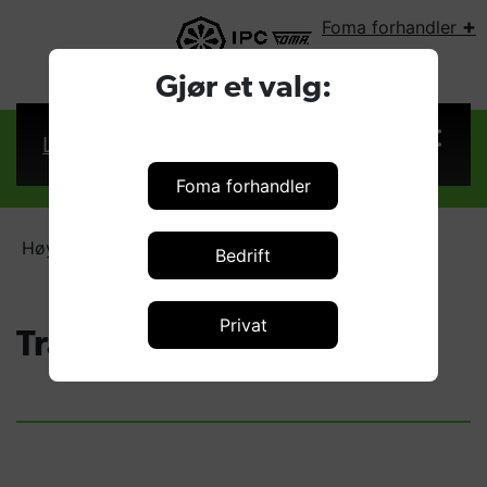
+
Foma forhandler
VELG LAND:
Gjør et valg:
Logg inn
Foma forhandler
Høytrykkstilhengere
Trailerpack
Bedrift
Privat
Trailerpack