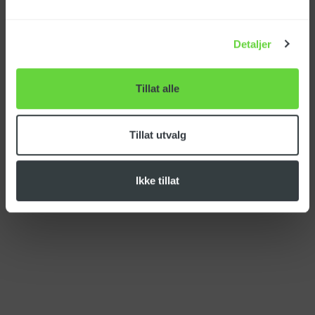
Detaljer
TRAILERPACK 280/15
DUO
Art.nr.: 161334
Tillat alle
Tillat utvalg
Ikke tillat