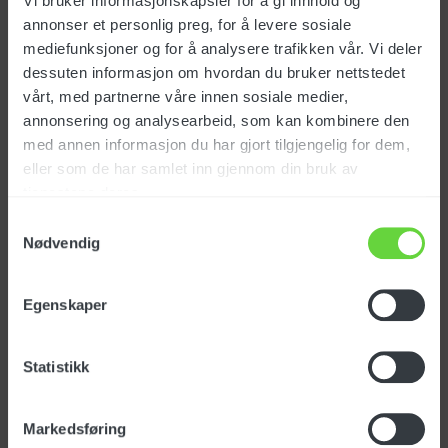
Vi bruker informasjonskapsler for å gi innhold og
annonser et personlig preg, for å levere sosiale
TRAILERPACK 350/18
mediefunksjoner og for å analysere trafikken vår. Vi deler
dessuten informasjon om hvordan du bruker nettstedet
Art.nr.: 160849
vårt, med partnerne våre innen sosiale medier,
annonsering og analysearbeid, som kan kombinere den
med annen informasjon du har gjort tilgjengelig for dem,
eller som de har samlet inn gjennom din bruk av
tjenestene deres.
TRAILERPACK 200/30
Samtykkevalg
Art.nr.: 161331
Nødvendig
Egenskaper
TRAILERPACK 500/15
Statistikk
Art.nr.: 161332
Markedsføring