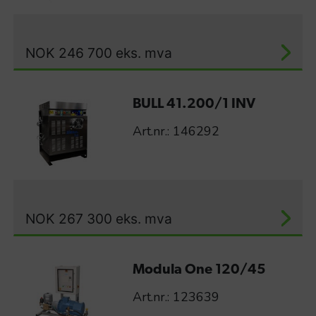
NOK
246 700
eks. mva
BULL 41.200/1 INV
Art.nr.: 146292
NOK
267 300
eks. mva
Modula One 120/45
Art.nr.: 123639