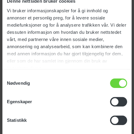
Denne nettsiden bruker cookies
Vi bruker informasjonskapsler for å gi innhold og
annonser et personlig preg, for å levere sosiale
mediefunksjoner og for å analysere trafikken vår. Vi deler
dessuten informasjon om hvordan du bruker nettstedet
NOK
456 680
eks. mva
vårt, med partnerne våre innen sosiale medier,
annonsering og analysearbeid, som kan kombinere den
med annen informasjon du har gjort tilgjengelig for dem,
Modula One 150/60
eller som de har samlet inn gjennom din bruk av
Art.nr.: 123641
tjenestene deres.
Samtykkevalg
Nødvendig
Egenskaper
NOK
501 780
eks. mva
Statistikk
Modula Plus 2 120/90