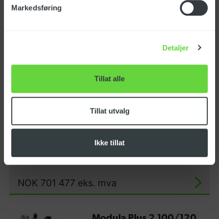
Art.nr.: 123642
Markedsføring
Detaljer
NOK
635 674
eks. mva
Tillat alle
Modula Plus 2 150/90
Tillat utvalg
Art.nr.: 123643
Ikke tillat
NOK
701 477
eks. mva
Modula Plus 2 100/120