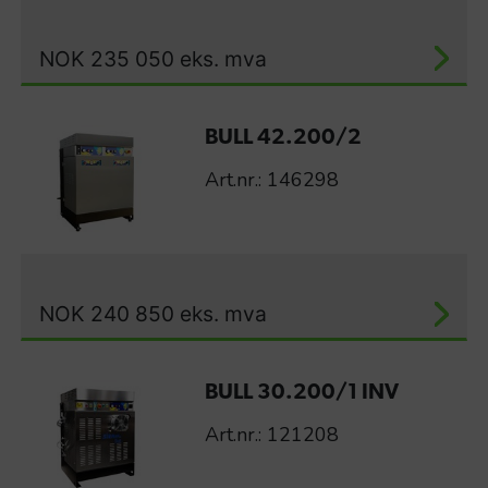
NOK
235 050
eks. mva
BULL 42.200/2
Art.nr.: 146298
NOK
240 850
eks. mva
BULL 30.200/1 INV
Art.nr.: 121208