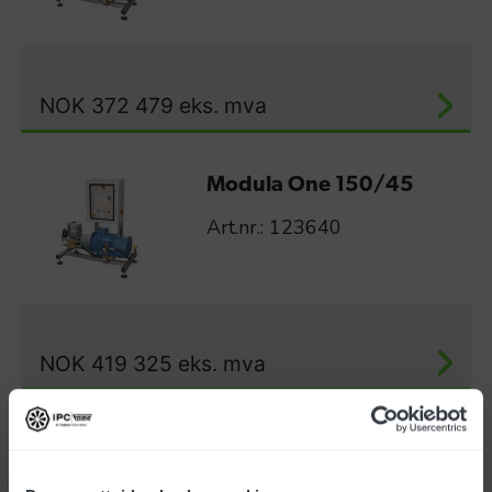
NOK
372 479
eks. mva
Modula One 150/45
Art.nr.: 123640
NOK
419 325
eks. mva
Modula One 120/60
Art.nr.: 123636