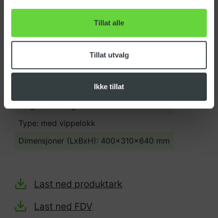
Varenummer: 146248
EAN-nr: 7050481462487
Tillat alle
Opprinnelsesland:
ITALIA
Tolltariff:
39269097
Tillat utvalg
Materiale: HDS Plast og Resirkulert Plast
Ikke tillat
Tankvolum: 50 Liter
Farge: Svart og Grønn
Type: med vippelokk
Dimensjoner (LxBxH): 400x310x640 mm
Last ned produktark
Last ned FDV