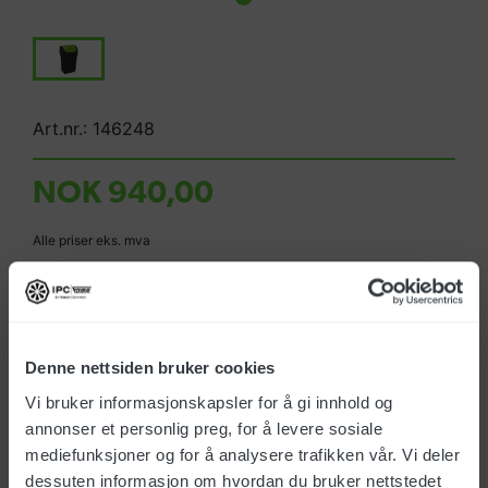
Art.nr.: 146248
NOK 940,00
Alle priser eks. mva
Produktet er utgått
Ikke på lager
Denne nettsiden bruker cookies
Ta kontakt for mer informasjon
Vi bruker informasjonskapsler for å gi innhold og
annonser et personlig preg, for å levere sosiale
mediefunksjoner og for å analysere trafikken vår. Vi deler
dessuten informasjon om hvordan du bruker nettstedet