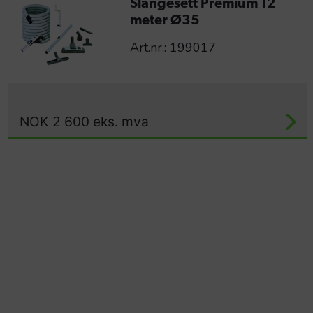
Slangesett Premium 12
meter Ø35
Art.nr.: 199017
NOK
2 600
eks. mva