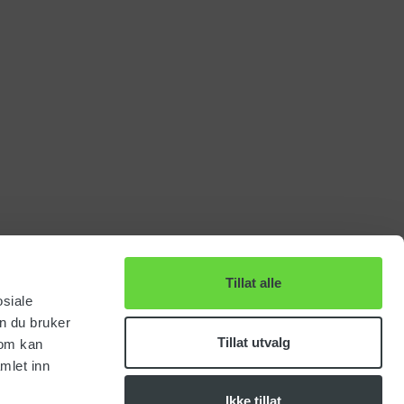
Tillat alle
osiale
n du bruker
Tillat utvalg
som kan
mlet inn
Ikke tillat