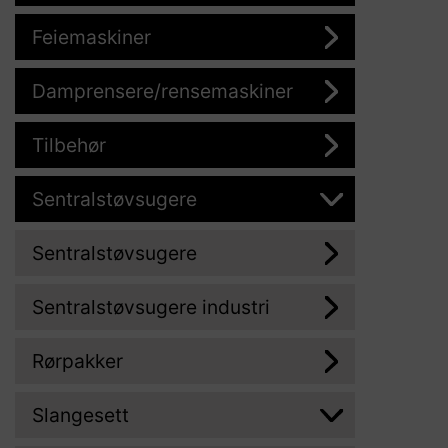
Feiemaskiner
Damprensere/rensemaskiner
Tilbehør
Sentralstøvsugere
Sentralstøvsugere
Sentralstøvsugere industri
Rørpakker
Slangesett