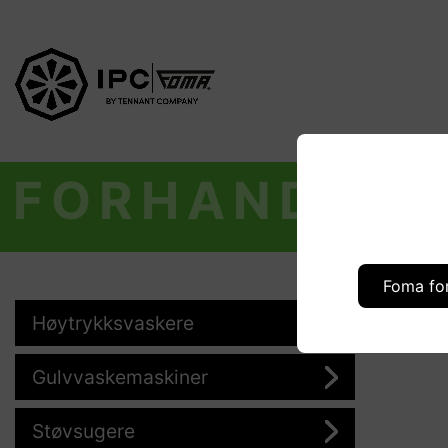
FORHANDLER
Foma fo
Høytrykksvaskere
Gulvvaskemaskiner
Støvsugere