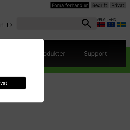
Foma forhandler
Bedrift
Privat
VELG LAND:
nn
panjer
Produkter
Support
ivat
langesett