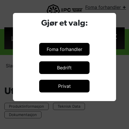
+
Foma forhandler
VELG LAND:
Gjør et valg:
Logg inn
Foma forhandler
Slangetromler - Tilbehør
Utløpsrulle (4)
Bedrift
Privat
Utløpsrulle
Produktinformasjon
Teknisk Data
Dokumentasjon