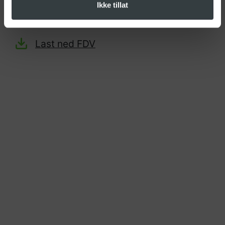
Ikke tillat
Last ned produktark
Last ned FDV