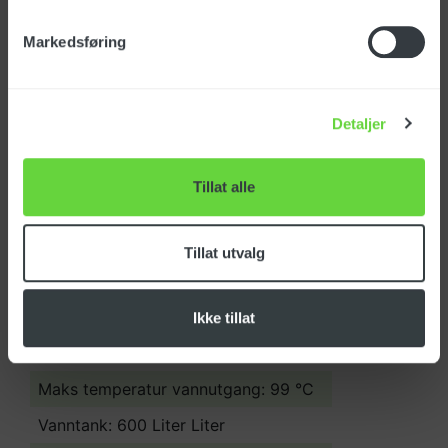
Spesifikasjoner
Markedsføring
Varenummer: 160805
Detaljer
EAN-nr: 7050481608052
Opprinnelsesland:
Tillat alle
Tolltariff:
Arbeidstrykk: 0,2-1 bar
Tillat utvalg
Vannmengde: 54 ltr/time
Kapasitet: 15.000 - 30.000 m² pr. dag
Ikke tillat
Kjemitank: 10 Liter
Maks temperatur vannutgang: 99 °C
Vanntank: 600 Liter Liter