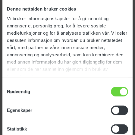
Ved å bruke Boiling Hot water
Denne nettsiden bruker cookies
Technique® har Waterkracht funnet en
Vi bruker informasjonskapsler for å gi innhold og
metode for å drepe ugress på en
annonser et personlig preg, for å levere sosiale
miljøvennlig måte. De energipakkede
mediefunksjoner og for å analysere trafikken vår. Vi deler
kokende vanndråpene treffer ugresset
dessuten informasjon om hvordan du bruker nettstedet
Les mer
ved et nøye valgt trykk. I øyeblikket de
vårt, med partnerne våre innen sosiale medier,
treffer eksploderer de kokende
annonsering og analysearbeid, som kan kombinere den
med annen informasjon du har gjort tilgjengelig for dem,
vanndråpene og energien gjør vannet til
eller som de har samlet inn gjennom din bruk av
damp, som også er kjent som en termisk
tjenestene deres.
sjokkeffekt. Ugresscellene kokes
Samtykkevalg
øyeblikkelig og sprekker. Ugresset dør og
Nødvendig
blåser bort etter noen dager.
Egenskaper
Statistikk