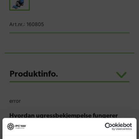
Art.nr.: 160805
Produktinfo.
error
Hvordan ugressbekjempelse fungerer
uten bruk av kjemikalier