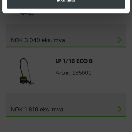
Art.nr.: 185059
NOK
3 040
eks. mva
LP 1/16 ECO B
Art.nr.: 185001
NOK
1 810
eks. mva