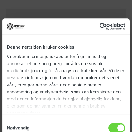
NOK
4 197
eks. mva
NRG 1/30 CLEAN P TC SL
Denne nettsiden bruker cookies
PT
Vi bruker informasjonskapsler for å gi innhold og
annonser et personlig preg, for å levere sosiale
Art.nr.: 132072
mediefunksjoner og for å analysere trafikken vår. Vi deler
dessuten informasjon om hvordan du bruker nettstedet
vårt, med partnerne våre innen sosiale medier,
annonsering og analysearbeid, som kan kombinere den
NOK
5 887
eks. mva
med annen informasjon du har gjort tilgjengelig for dem,
eller som de har samlet inn gjennom din bruk av
tjenestene deres.
GS 1/33 M TC
Samtykkevalg
Nødvendig
Art.nr.: 185044