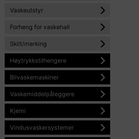
Vaskeutstyr
Forheng for vaskehall
Skilt/merking
Høytrykkstilhengere
Bilvaskemaskiner
Vaskemiddelpåleggere
Kjemi
Vindusvaskersystemer