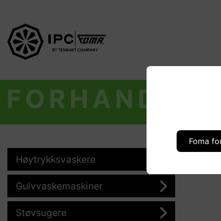
FORHANDLER
Foma fo
Høytrykksvaskere
Gulvvaskemaskiner
Støvsugere