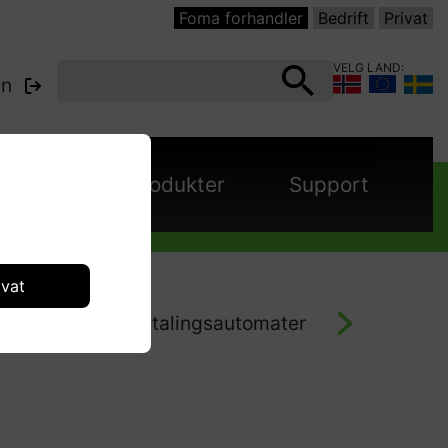
Foma forhandler
Bedrift
Privat
VELG LAND:
nn
panjer
Produkter
Support
ivat
jernstyring og betalingsautomater