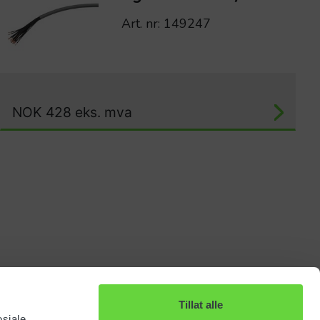
Art. nr: 149247
NOK
428
eks. mva
Tillat alle
osiale