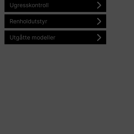
Ugresskontroll
Renholdutstyr
Utgåtte modeller