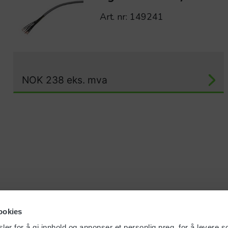
Art. nr: 149241
NOK
238
eks. mva
ookies
er for å gi innhold og annonser et personlig preg, for å levere s