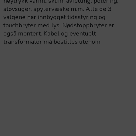
høytrykk varmt, skum, avfetting, polering,
støvsuger, spylervæske m.m. Alle de 3
valgene har innbygget tidsstyring og
touchbryter med lys. Nødstoppbryter er
også montert. Kabel og eventuelt
transformator må bestilles utenom