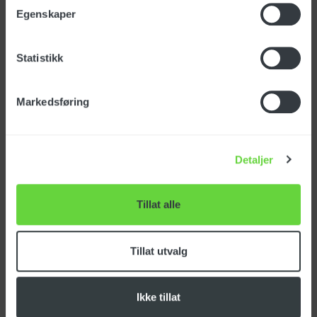
Egenskaper
Vannmengderegulator
Statistikk
Markedsføring
Spesifikasjoner
Detaljer
Varenummer: VVSF40011
Opprinnelsesland:
ITALIA
Tillat alle
Tolltariff:
84249000
Tillat utvalg
Last ned produktark
Ikke tillat