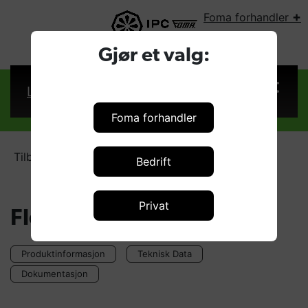
+
Foma forhandler
VELG LAND:
Gjør et valg:
Logg inn
Foma forhandler
Tilbehør - Standard
Flow reguleringsventil
Bedrift
Privat
Flow reguleringsventil
Produktinformasjon
Teknisk Data
Dokumentasjon