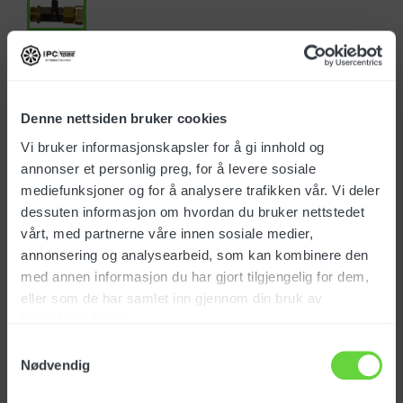
Art.nr.: VVSF40011
Denne nettsiden bruker cookies
NOK 318,00
Vi bruker informasjonskapsler for å gi innhold og
Alle priser eks. mva
annonser et personlig preg, for å levere sosiale
mediefunksjoner og for å analysere trafikken vår. Vi deler
På lager
(3,00)
dessuten informasjon om hvordan du bruker nettstedet
vårt, med partnerne våre innen sosiale medier,
Leveringstid 1-4 dager
annonsering og analysearbeid, som kan kombinere den
med annen informasjon du har gjort tilgjengelig for dem,
eller som de har samlet inn gjennom din bruk av
tjenestene deres.
Samtykkevalg
Nødvendig
Produktinfo.