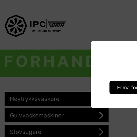
FORHANDLER
Foma fo
Høytrykksvaskere
Gulvvaskemaskiner
Støvsugere