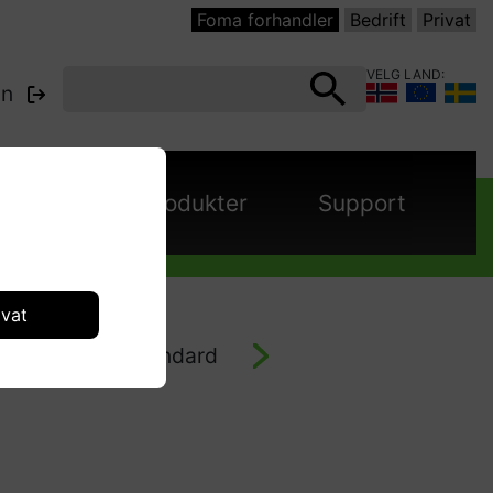
Foma forhandler
Bedrift
Privat
VELG LAND:
nn
panjer
Produkter
Support
ivat
Tilbehør - Standard