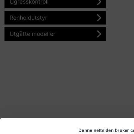
Ugresskontroll
Renholdutstyr
Utgåtte modeller
Denne nettsiden bruker c