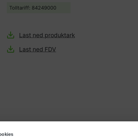
Tolltariff:
84249000
Last ned produktark
Last ned FDV
ookies