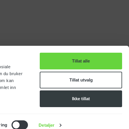
Tillat alle
osiale
n du bruker
Tillat utvalg
som kan
mlet inn
Ikke tillat
ring
Detaljer