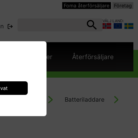
Foma återförsäljare
Företag
VÄLJ LAND:
in
e
Kataloger
Återförsäljare
ivat
IPC - Golvtvätt
Batteriladdare