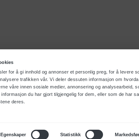
ookies
er for å gi innhold og annonser et personlig preg, for å levere s
nalysere trafikken vår. Vi deler dessuten informasjon om hvorda
nerne våre innen sosiale medier, annonsering og analysearbeid, 
formasjon du har gjort tilgjengelig for dem, eller som de har sa
stene deres.
Om Foma
Integritetspolicy
Egenskaper
Statistikk
Markedsfø