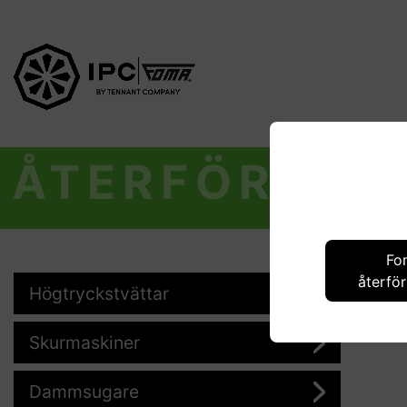
ÅTERFÖRSÄL
Fo
återför
Högtryckstvättar
Skurmaskiner
Dammsugare