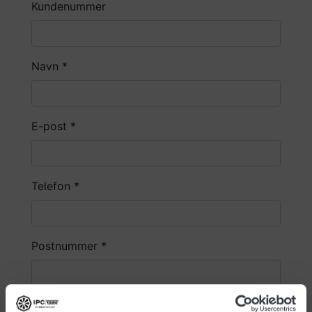
Kundenummer
Navn
*
E-post
*
Telefon
*
Postnummer
*
Poststed
*