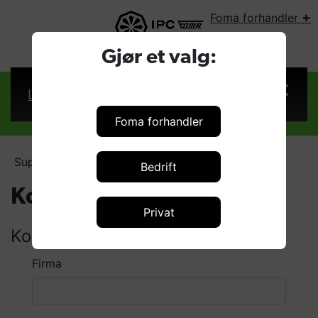
+
Foma forhandler
VELG LAND:
Gjør et valg:
Logg inn
Foma forhandler
Support
Kontakt
Bedrift
Kontakt
Privat
Kontaktinfo
Firma