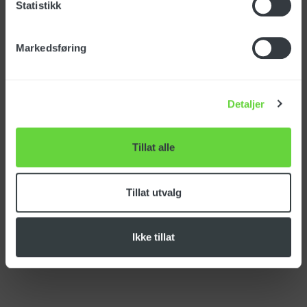
Statistikk
Markedsføring
Foma Norge AS
Detaljer
Haugenveien 1
1423 Ski
Tillat alle
Org.nr: 915 740 243
Tillat utvalg
Ikke tillat