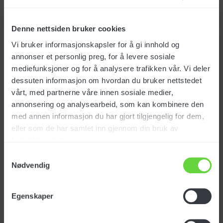
Denne nettsiden bruker cookies
Emne
Vi bruker informasjonskapsler for å gi innhold og
annonser et personlig preg, for å levere sosiale
Hva gjelder henvendelsen
*
mediefunksjoner og for å analysere trafikken vår. Vi deler
dessuten informasjon om hvordan du bruker nettstedet
vårt, med partnerne våre innen sosiale medier,
Vedlegg
annonsering og analysearbeid, som kan kombinere den
med annen informasjon du har gjort tilgjengelig for dem,
eller som de har samlet inn gjennom din bruk av
Last opp bilder eller dokumenter
tjenestene deres.
Bekreft at du ikke er en maskin
*
Samtykkevalg
Nødvendig
Egenskaper