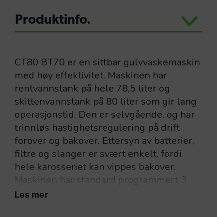
Produktinfo.
CT80 BT70 er en sittbar gulvvaskemaskin
med høy effektivitet. Maskinen har
rentvannstank på hele 78,5 liter og
skittenvannstank på 80 liter som gir lang
operasjonstid. Den er selvgående, og har
trinnløs hastighetsregulering på drift
forover og bakover. Ettersyn av batterier,
filtre og slanger er svært enkelt, fordi
hele karosseriet kan vippes bakover.
Maskinen har standard programmert 3
stk. vaskeprogram med mulighet for
Les mer
ytterligere et program med