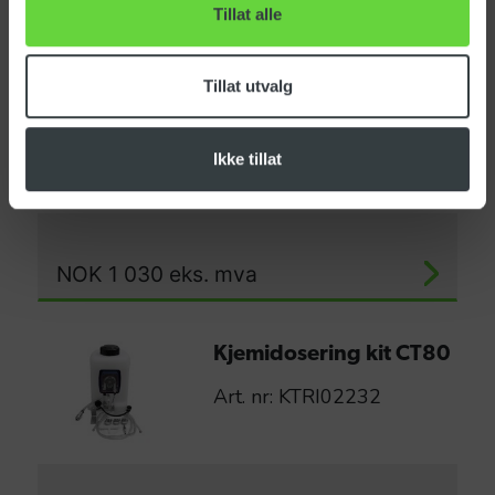
Tillat alle
NOK
469
eks. mva
Tillat utvalg
Padholder 13,5" (1)
Art. nr: SPPV02664
Ikke tillat
NOK
1 030
eks. mva
Kjemidosering kit CT80
Art. nr: KTRI02232