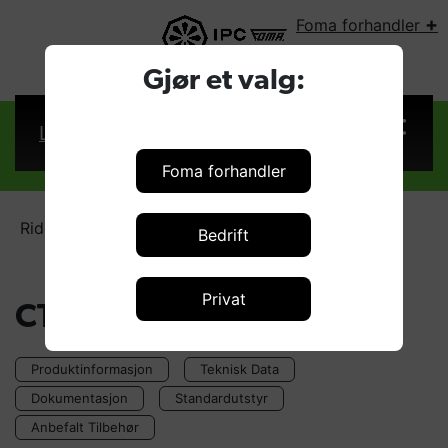
+
Foma forhandler
VELG LAND:
Gjør et valg:
Logg inn
Foma forhandler
Rider / Sitte på-maskiner
CT80 BT70
Bedrift
Privat
CT80 BT70
Produktinformasjon
Teknisk Data
Dokumentasjon
Standardutstyr
Anbefalt Tilbehør