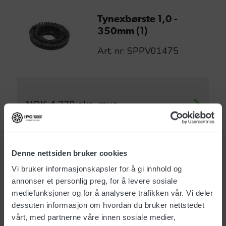
Tynexbørste 1,0 -
350mm (1)
Art. nr: SPPV01475
NOK
4 778
eks. mva
Naturbørste 350mm
Denne nettsiden bruker cookies
Art. nr: SPPV01478
Vi bruker informasjonskapsler for å gi innhold og
annonser et personlig preg, for å levere sosiale
mediefunksjoner og for å analysere trafikken vår. Vi deler
dessuten informasjon om hvordan du bruker nettstedet
vårt, med partnerne våre innen sosiale medier,
NOK
1 964
eks. mva