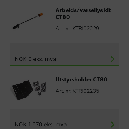
Arbeids/varsellys kit
CT80
Art. nr: KTRI02229
NOK
0
eks. mva
Utstyrsholder CT80
Art. nr: KTRI02235
NOK
1 670
eks. mva