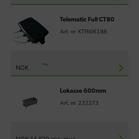
Telematic Full CT80
Art. nr: KTRI06188
NOK
Lokasse 600mm
Art. nr: 222273
NOK
14 879
eks. mva