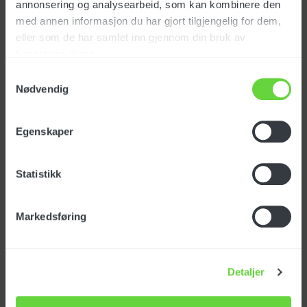
annonsering og analysearbeid, som kan kombinere den
med annen informasjon du har gjort tilgjengelig for dem,
eller som de har samlet inn gjennom din bruk av
Sugenal oljebestandig
tjenestene deres.
fremre 1020mm
Samtykkevalg
Art. nr: MPVR05804
Nødvendig
Egenskaper
NOK
469
eks. mva
Statistikk
Sugenal oljebestandig
Markedsføring
bakre 1020mm
Art. nr: MPVR05806
Detaljer