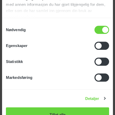
med annen informasjon du har gjort tilgjengelig for dem,
eller som de har samlet inn gjennom din bruk av
tjenestene deres.
Samtykkevalg
Spesifikasjoner
Nødvendig
Egenskaper
Varenummer: 160870
Statistikk
Last ned produktark
Markedsføring
Last ned FDV
Detaljer
Tillat alle