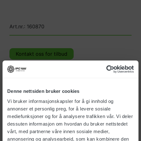
Art.nr.: 160870
Kontakt oss for tilbud
Denne nettsiden bruker cookies
Produktinfo.
Vi bruker informasjonskapsler for å gi innhold og
annonser et personlig preg, for å levere sosiale
mediefunksjoner og for å analysere trafikken vår. Vi deler
System som forhindre vannsøl ved at man spyler
dessuten informasjon om hvordan du bruker nettstedet
tilbake i vanntanken når man skal varme opp
vårt, med partnerne våre innen sosiale medier,
vannet
annonsering og analysearbeid, som kan kombinere den