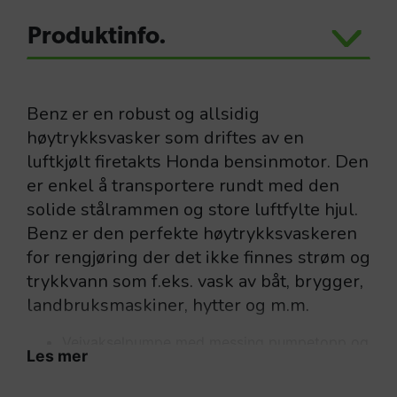
Produktinfo.
Benz er en robust og allsidig
høytrykksvasker som driftes av en
luftkjølt firetakts Honda bensinmotor. Den
er enkel å transportere rundt med den
solide stålrammen og store luftfylte hjul.
Benz er den perfekte høytrykksvaskeren
for rengjøring der det ikke finnes strøm og
trykkvann som f.eks. vask av båt, brygger,
landbruksmaskiner, hytter og m.m.
Veivakselpumpe med messing pumpetopp og
Les mer
keramiske stempler. Bensinmotorer, Honda
GX-serie, luftkjølt firetakts overliggende