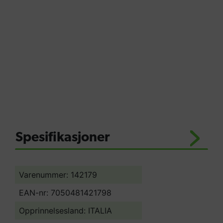
ventiler, manuell start og sensor for lavt
oljenivå.
Termostatventil og easy start.
Kjørehåndtaket og støtfanger i rundstål med
støtte til lanse eller høytrykkspistol.
Solid stålramme med gummiføtter som er
designet for å oppta motorens vibrasjoner.
Trykkjustering.
Lavtrykks vaskemiddelpåføring med
betjening på lansen.
Hjul, 315 mm i diameter.
Spesifikasjoner
Varenummer: 142179
EAN-nr: 7050481421798
Opprinnelsesland:
ITALIA