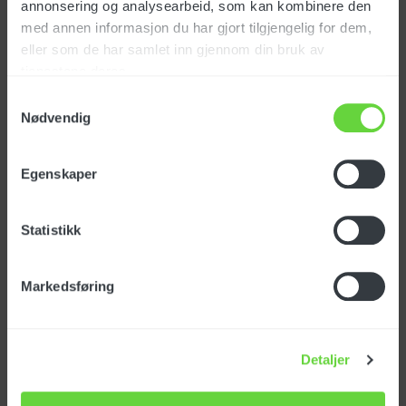
Art. nr: TBAP25324
annonsering og analysearbeid, som kan kombinere den
med annen informasjon du har gjort tilgjengelig for dem,
eller som de har samlet inn gjennom din bruk av
tjenestene deres.
NOK
Samtykkevalg
Nødvendig
HØYTRYKKSDYSE 1/4
Egenskaper
MEG 034
Art. nr: 148060
Statistikk
Markedsføring
NOK
436
eks. mva
Detaljer