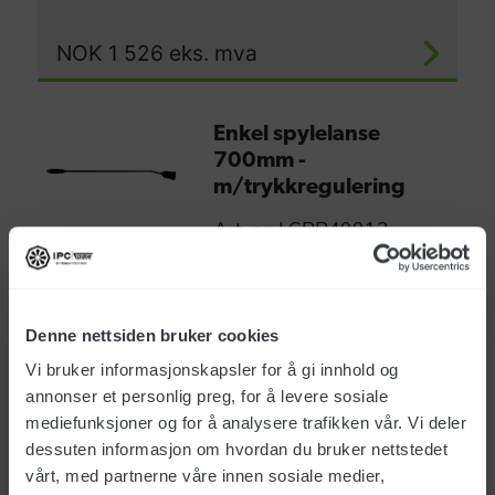
NOK
1 526
eks. mva
Enkel spylelanse
700mm -
m/trykkregulering
Art. nr: LCPR40013
Denne nettsiden bruker cookies
NOK
1 406
eks. mva
Vi bruker informasjonskapsler for å gi innhold og
annonser et personlig preg, for å levere sosiale
mediefunksjoner og for å analysere trafikken vår. Vi deler
Høytrykkslange 5/16"
dessuten informasjon om hvordan du bruker nettstedet
10m 1-lags
vårt, med partnerne våre innen sosiale medier,