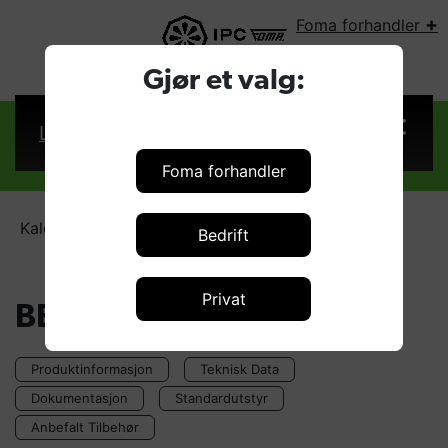
+
Foma forhandler
VELG LAND:
Gjør et valg:
Logg inn
Foma forhandler
Kaldtvannsvaskere
BENZ-C H2013Pi P
Bedrift
Privat
BENZ-C H2013Pi P
Produktinformasjon
Teknisk Data
Dokumentasjon
Standardutstyr
Anbefalt Tilbehør