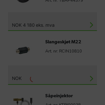
Art. nr: TBAP44379
NOK
4 180
eks. mva
Slangeskjøt M22
Art. nr: RCIN10810
NOK
Såpeinjektor
Art. nr: KTRI00038