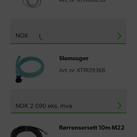
NOK
Slamsuger
Art. nr: KTRI29366
NOK
2 090
eks. mva
Rørrensersett 10m M22