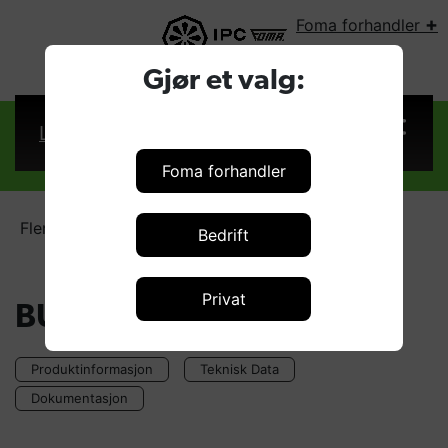
+
Foma forhandler
VELG LAND:
Gjør et valg:
Logg inn
Foma forhandler
Fler-bruker anlegg
BULL 41.200/1 INV
Bedrift
Privat
BULL 41.200/1 INV
Produktinformasjon
Teknisk Data
Dokumentasjon