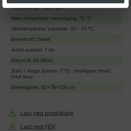
Automatisk stopp for mangel på drivstoff
Pumpeturtall: 1450 rpm
10 l innebygd vanntank
Maks temperatur vannutgang: 70 °C
Vannfiltre
ITTS - intelligent totalt stopp
Vanntemperatur justerbar: 30 - 70 °C
Inverter
Brennstoff: Diesel
Antall pumper: 1 stk
Støynivå: 80 dB(A)
Start / stopp system: ITTS - Intelligent timed
total stop
Dimensjoner: 92x78x128 cm
Last ned produktark
Last ned FDV