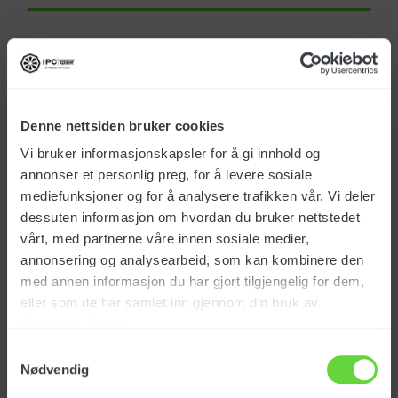
Bull er et stasjonært høytrykksanlegg
med 2 brennermoduler. Det er utstyrt
med en inverterstyrt industriell
Denne nettsiden bruker cookies
stempelpumpe og 2 rustfrie
Vi bruker informasjonskapsler for å gi innhold og
brennkammer samt 1x kontrollpanel. En
annonser et personlig preg, for å levere sosiale
inverter er en elektrisk enhet som
mediefunksjoner og for å analysere trafikken vår. Vi deler
regulere hastigheten på el-motoren for å
dessuten informasjon om hvordan du bruker nettstedet
gi en konstant trykk og vannmengde,
vårt, med partnerne våre innen sosiale medier,
uavhengig av antall brukere, etter hva
annonsering og analysearbeid, som kan kombinere den
som er forhåndsinnstilt. Bull har ramme i
med annen informasjon du har gjort tilgjengelig for dem,
lakkert stål med lydisolering og deksler i
eller som de har samlet inn gjennom din bruk av
Les mer
tjenestene deres.
rustfritt stål. Med alle sine
sikkerhetsfunksjoner og innovative
Samtykkevalg
Nødvendig
løsninger er dette en av markedets råeste