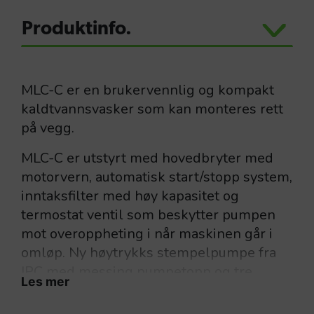
Produktinfo.
MLC-C er en brukervennlig og kompakt
kaldtvannsvasker som kan monteres rett
på vegg.
MLC-C er utstyrt med hovedbryter med
motorvern, automatisk start/stopp system,
inntaksfilter med høy kapasitet og
termostat ventil som beskytter pumpen
mot overoppheting i når maskinen går i
omløp. Ny høytrykks stempelpumpe fra
IPC med messing pumpetopp og tre
Les mer
keramiske stempler. Trykkmanometer er
standard.