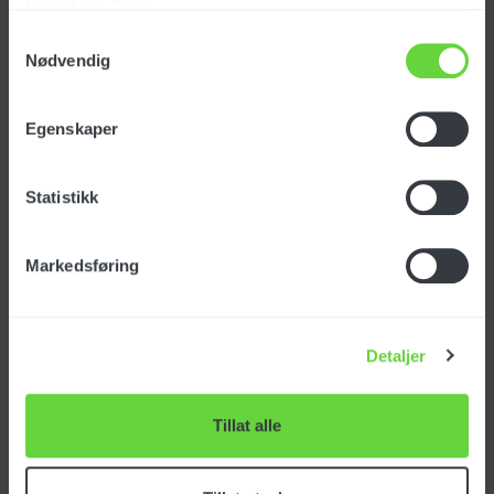
tjenestene deres.
Samtykkevalg
Nødvendig
Egenskaper
Standardutstyr
Statistikk
Markedsføring
Pistol G6000
Art. nr: IPPR40025
Detaljer
Tillat alle
NOK
1 526
eks. mva