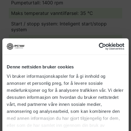
Pumpeturtall: 1400 rpm
Maks temperatur vanntilførsel: 35 °C
Start / stopp system: Inteligent start/stopp
system
Vekt: 45,2 kg
Dimensjoner: 60 x 48 x 32 cm
Denne nettsiden bruker cookies
Åpne interaktiv delekatalog
Vi bruker informasjonskapsler for å gi innhold og
annonser et personlig preg, for å levere sosiale
Last ned produktark
mediefunksjoner og for å analysere trafikken vår. Vi deler
dessuten informasjon om hvordan du bruker nettstedet
Last ned FDV
vårt, med partnerne våre innen sosiale medier,
annonsering og analysearbeid, som kan kombinere den
Bruksanvisning - MLC-C
med annen informasjon du har gjort tilgjengelig for dem,
eller som de har samlet inn gjennom din bruk av
Deletegning