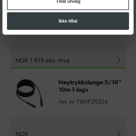
Tillat utvalg
Enkel spylelanse
700mm
Ikke tillat
Art. nr: LCPR40087
NOK
1 819
eks. mva
Høytrykkslange 5/16"
10m 1-lags
Art. nr: TBAP25324
NOK