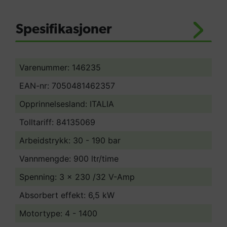
Enkel tilgang til alle komponenter for
Spesifikasjoner
enkelt vedlikehold.
Festeplate for vegg er belagt med
epoksypolyesterpulver.
Varenummer: 146235
EAN-nr: 7050481462357
Opprinnelsesland:
ITALIA
Tolltariff:
84135069
Arbeidstrykk: 30 - 190 bar
Vannmengde: 900 ltr/time
Spenning: 3 x 230 /32 V-Amp
Absorbert effekt: 6,5 kW
Motortype: 4 - 1400